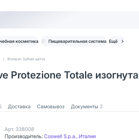
чебная косметика
Пищеварительная система
Ещё
/
Biorepair Зубная щетка
ve Protezione Totale изогну
5
Доставка
Самовывоз
Документы
2
Арт.
338008
Производитель:
Coswell S.p.a., Италия