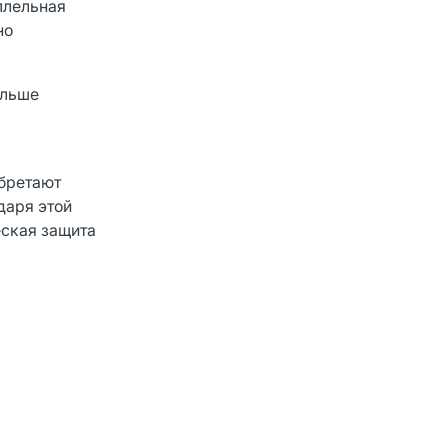
ллельная
но
ольше
обретают
даря этой
еская защита