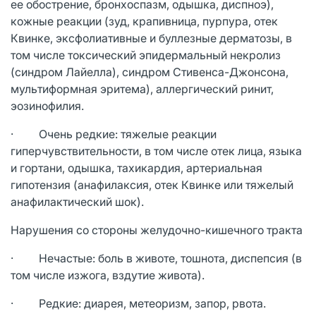
ее обострение, бронхоспазм, одышка, диспноэ),
кожные реакции (зуд, крапивница, пурпура, отек
Квинке, эксфолиативные и буллезные дерматозы, в
том числе токсический эпидермальный некролиз
(синдром Лайелла), синдром Стивенса-Джонсона,
мультиформная эритема), аллергический ринит,
эозинофилия.
· Очень редкие: тяжелые реакции
гиперчувствительности, в том числе отек лица, языка
и гортани, одышка, тахикардия, артериальная
гипотензия (анафилаксия, отек Квинке или тяжелый
анафилактический шок).
Нарушения со стороны желудочно-кишечного тракта
· Нечастые: боль в животе, тошнота, диспепсия (в
том числе изжога, вздутие живота).
· Редкие: диарея, метеоризм, запор, рвота.