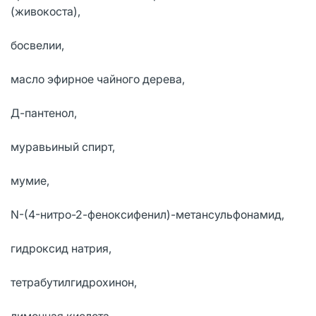
(живокоста),
босвелии,
масло эфирное чайного дерева,
Д-пантенол,
муравьиный спирт,
мумие,
N-(4-нитро-2-феноксифенил)-метансульфонамид,
гидроксид натрия,
тетрабутилгидрохинон,
лимонная кислота,