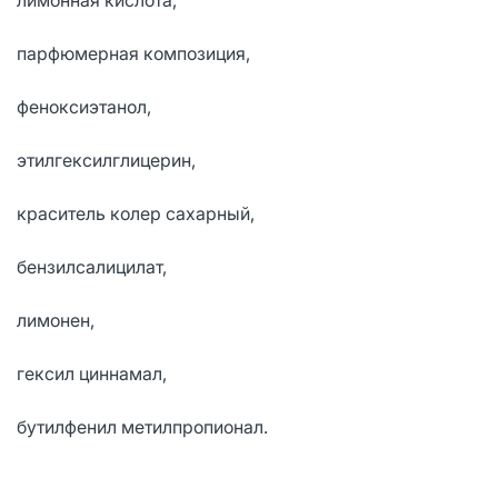
парфюмерная композиция,
феноксиэтанол,
этилгексилглицерин,
краситель колер сахарный,
бензилсалицилат,
лимонен,
гексил циннамал,
бутилфенил метилпропионал.