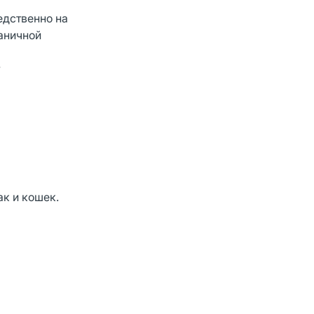
едственно на
раничной
ак и кошек.