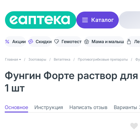
Каталог
Акции
Скидки
Гемотест
Мама и малыш
Ле
Главная
/
Зоотовары
/
Ветаптека
/
Противогрибковые препараты
/
Фу
Фунгин Форте раствор дл
1 шт
Основное
Инструкция
Написать отзыв
Варианты