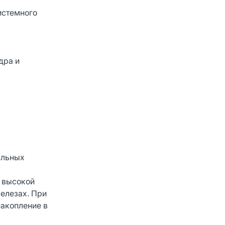
истемного
дра и
альных
я высокой
елезах. При
накопление в