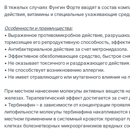
В тяжелых случаях Фунгин Форте вводят в состав ком
действия, витамины и специальные ухаживающие сред
Особенности и преимущества:
• Выраженное противомикробное действие, разрушающ
тормозящее его репродуктивную способность, эффекти
• Антибактериальное действие за счет метронидазола.
• Эффективное обезболивающее средство, быстрое снят
• Не оказывает токсичного и раздражающего действия
• Не способствует возникновению аллергии.
• Не имеет отравляющего или мутагенного влияния на п
При местном нанесении молекулы активных веществ на
железах. Терапевтический эффект достигается за счет
• Тербинафин – в зависимости от концентрации проявл
липофильности молекулы тербинафина накапливаются в
местном применении в системный кровоток препарат пр
клетках болезнетворных микроорганизмов вредных сое