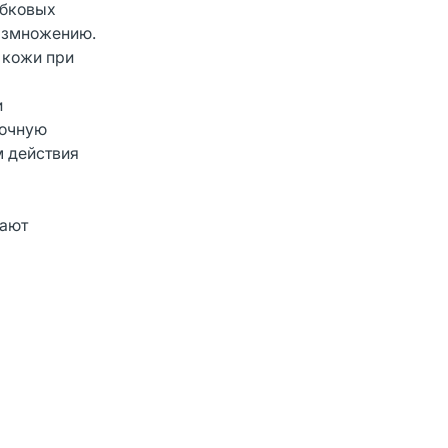
ибковых
размножению.
 кожи при
и
точную
м действия
дают