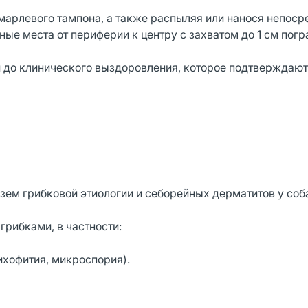
марлевого тампона, а также распыляя или нанося непоср
ые места от периферии к центру с захватом до 1 см пог
ей до клинического выздоровления, которое подтверждают
зем грибковой этиологии и себорейных дерматитов у соб
рибками, в частности:
ихофития, микроспория).