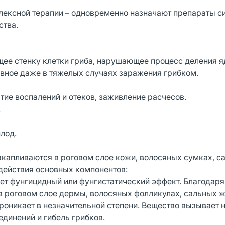
плексной терапии – одновременно назначают препараты с
ства.
ее стенку клетки гриба, нарушающее процесс деления я
вное даже в тяжелых случаях заражения грибком.
ие воспалений и отеков, заживление расчесов.
.
лод.
капливаются в роговом слое кожи, волосяных сумках, с
 действия основных компонентов:
яет фунгицидный или фунгистатический эффект. Благодар
 роговом слое дермы, волосяных фолликулах, сальных ж
оникает в незначительной степени. Вещество вызывает 
динений и гибель грибков.