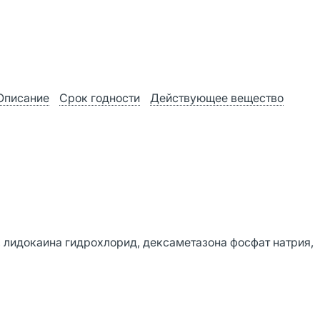
Описание
Срок годности
Действующее вещество
 лидокаина гидрохлорид, дексаметазона фосфат натрия,