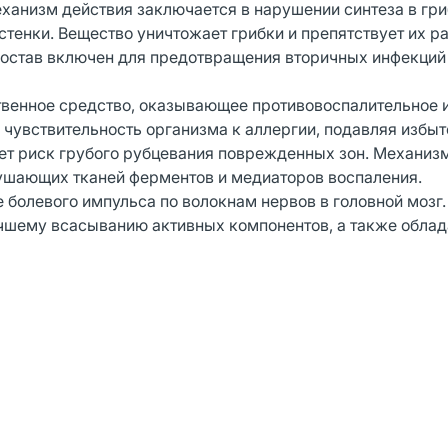
еханизм действия заключается в нарушении синтеза в гр
стенки. Вещество уничтожает грибки и препятствует их 
 состав включен для предотвращения вторичных инфекций
твенное средство, оказывающее противовоспалительное 
чувствительность организма к аллергии, подавляя избы
т риск грубого рубцевания поврежденных зон. Механиз
ушающих тканей ферментов и медиаторов воспаления.
 болевого импульса по волокнам нервов в головной мозг.
чшему всасыванию активных компонентов, а также обла