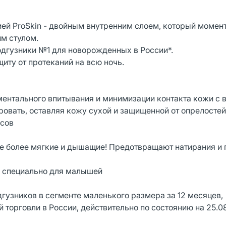
ией ProSkin - двойным внутренним слоем, который момен
им стулом.
одгузники №1 для новорожденных в России*.
ту от протеканий на всю ночь.
оментального впитывания и минимизации контакта кожи с 
овать, оставляя кожу сухой и защищенной от опрелосте
асов
е более мягкие и дышащие! Предотвращают натирания и
й специально для малышей
дгузников в сегменте маленького размера за 12 месяцев,
 торговли в России, действительно по состоянию на 25.0