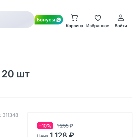
Бонусы
Корзина
Избранное
Войти
 20 шт
.
311348
−10%
1 255 ₽
1 128 ₽
Цена