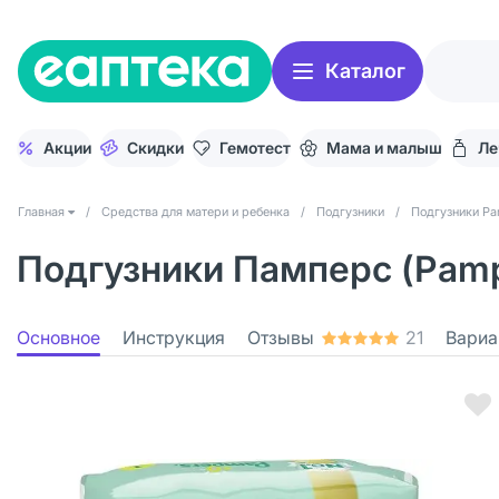
Каталог
Акции
Скидки
Гемотест
Мама и малыш
Ле
Главная
/
Средства для матери и ребенка
/
Подгузники
/
Подгузники Pa
Подгузники Памперс (Pampe
Основное
Инструкция
Отзывы
21
Вариа