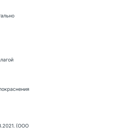
тально
влагой
й
 покраснения
8.2021. (ООО