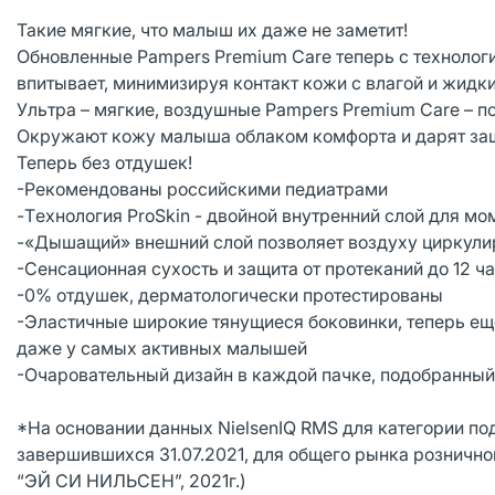
Такие мягкие, что малыш их даже не заметит!
Обновленные Pampers Premium Care теперь с технолог
впитывает, минимизируя контакт кожи с влагой и жидк
Ультра – мягкие, воздушные Pampers Premium Care – п
Окружают кожу малыша облаком комфорта и дарят защи
Теперь без отдушек!
-Рекомендованы российскими педиатрами
-Tехнология ProSkin - двойной внутренний слой для м
-«Дышащий» внешний слой позволяет воздуху циркулир
-Сенсационная сухость и защита от протеканий до 12 ч
-0% отдушек, дерматологически протестированы
-Эластичные широкие тянущиеся боковинки, теперь ещ
даже у самых активных малышей
-Очаровательный дизайн в каждой пачке, подобранны
*На основании данных NielsenIQ RMS для категории по
завершившихся 31.07.2021, для общего рынка розничной
“ЭЙ СИ НИЛЬСЕН”, 2021г.)