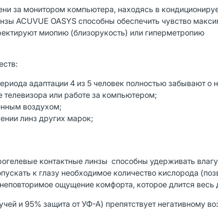
ени за монитором компьютера, находясь в кондициониру
линзы ACUVUE OASYS способны обеспечить чувство макс
ректируют миопию (близорукость) или гиперметропию
ств:
ериода адаптации 4 из 5 человек полностью забывают о н
 телевизора или работе за компьютером;
енным воздухом;
шении линз других марок;
огелевые контактные линзы способны удерживать влагу
пускать к глазу необходимое количество кислорода (поз
 неповторимое ощущение комфорта, которое длится весь 
учей и 95% защита от УФ-А) препятствует негативному в