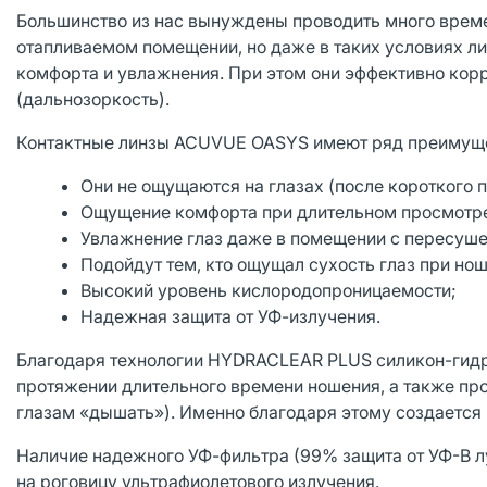
Большинство из нас вынуждены проводить много врем
отапливаемом помещении, но даже в таких условиях 
комфорта и увлажнения. При этом они эффективно кор
(дальнозоркость).
Контактные линзы ACUVUE OASYS имеют ряд преимуще
Они не ощущаются на глазах (после короткого п
Ощущение комфорта при длительном просмотре
Увлажнение глаз даже в помещении с пересуш
Подойдут тем, кто ощущал сухость глаз при но
Высокий уровень кислородопроницаемости;
Надежная защита от УФ-излучения.
Благодаря технологии HYDRACLEAR PLUS силикон-гидр
протяжении длительного времени ношения, а также про
глазам «дышать»). Именно благодаря этому создается
Наличие надежного УФ-фильтра (99% защита от УФ-В л
на роговицу ультрафиолетового излучения.