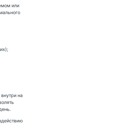
емом или
имального
их);
 внутри на
волять
день.
оздействию