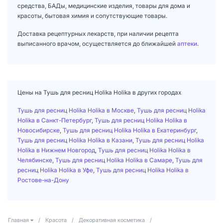
средства, БАДы, медицинские изделия, товары для дома и
красоты, бытовая химия и сопутствующие товары.
Доставка рецептурных лекарств, при наличии рецепта
выписанного врачом, осуществляется до ближайшей
аптеки
.
Цены на Тушь для ресниц Holika Holika в других городах
Тушь для ресниц Holika Holika в Москве
,
Тушь для ресниц Holika
Holika в Санкт-Петербург
,
Тушь для ресниц Holika Holika в
Новосибирске
,
Тушь для ресниц Holika Holika в Екатеринбург
,
Тушь для ресниц Holika Holika в Казани
,
Тушь для ресниц Holika
Holika в Нижнем Новгород
,
Тушь для ресниц Holika Holika в
Челябинске
,
Тушь для ресниц Holika Holika в Самаре
,
Тушь для
ресниц Holika Holika в Уфе
,
Тушь для ресниц Holika Holika в
Ростове-на-Дону
Главная
/
Красота
/
Декоративная косметика
/