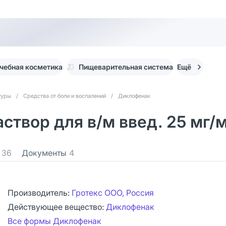
чебная косметика
Пищеварительная система
Ещё
туры
/
Средства от боли и воспалений
/
Диклофенак
вор для в/м введ. 25 мг/м
36
Документы
4
Производитель:
Гротекс ООО, Россия
Действующее вещество:
Диклофенак
Все формы Диклофенак