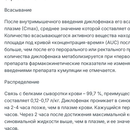
Всасывание
После внутримышечного введения диклофенака его вс
плазме (Сmax), среднее значение которой составляет о
Количество всасывающегося активного вещества наход
площади под кривой «концентрация-время» (AUC) пос
больше, чем после его перорального или ректального 
количества диклофенака метаболизируется при «перв
препарата фармакокинетические показатели не измен
введениями препарата кумуляции не отмечается.
Распределение
Связь с белками сыворотки крови – 99,7 %, преимуще
составляет 0,12-0,17 л/кг. Диклофенак проникает в си
на 2-4 часа позже, чем в плазме крови. Кажущийся пе
часов. Через 2 часа после достижения максимальной к
синовиальной жидкости выше, чем в плазме, и ее знач
часов.