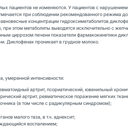
ых пациентов не изменяются. У пациентов с нарушением
отмечается при соблюдении рекомендованного режима до
 равновесные концентрации гидроксиметаболитов диклоф
, при этом метаболиты выводятся исключительно с желч
анным циррозом печени показатели фармакокинетики дик
ни. Диклофенак проникает в грудное молоко.
а, умеренной интенсивности:
ревматоидный артрит, псориатический, ювенильный хрони
рический артрит, ревматическое поражение мягких ткан
ночника (в том числе с радикулярным синдромом);
нов малого таза, в т.ч. аднексит;
ождающийся воспалением;