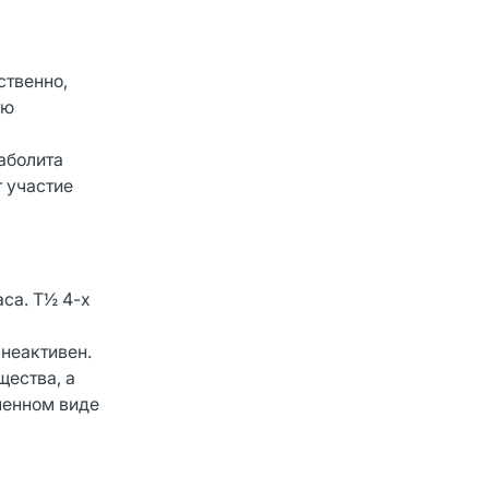
ственно,
ию
аболита
 участие
са. Т½ 4-х
 неактивен.
щества, а
менном виде