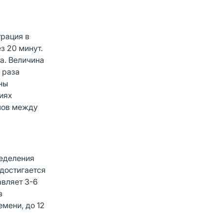
рация в
з 20 минут.
а. Величина
 раза
ины
иях
лов между
ределения
 достигается
авляет 3-6
в
мени, до 12