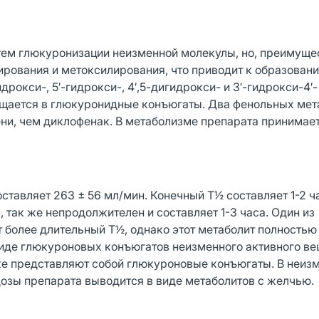
ем глюкуронизации неизменной молекулы, но, преимуще
ирования и метоксилирования, что приводит к образован
рокси-, 5′-гидрокси-, 4′,5-дигидрокси- и 3′-гидрокси-4′-
ащается в глюкуронидные конъюгаты. Два фенольных мет
ени, чем диклофенак. В метаболизме препарата принимает
авляет 263 ± 56 мл/мин. Конечный Т½ составляет 1-2 ча
 так же непродолжителен и составляет 1-3 часа. Один из
 более длительный Т½, однако этот метаболит полностью
иде глюкуроновых конъюгатов неизменного активного ве
оже представляют собой глюкуроновые конъюгаты. В неиз
озы препарата выводится в виде метаболитов с желчью.