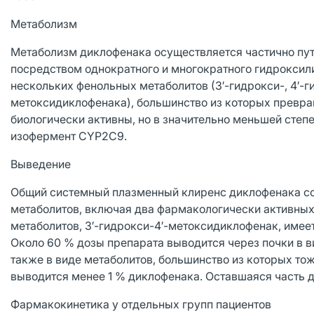
Метаболизм
Метаболизм диклофенака осуществляется частично пут
посредством однократного и многократного гидроксил
нескольких фенольных метаболитов (3′-гидрокси-, 4′-гид
метоксидиклофенака), большинство из которых превр
биологически активны, но в значительно меньшей степ
изофермент CYP2C9.
Выведение
Общий системный плазменный клиренс диклофенака сост
метаболитов, включая два фармакологически активных,
метаболитов, 3′-гидрокси-4′-метоксидиклофенак, имеет
Около 60 % дозы препарата выводится через почки в в
также в виде метаболитов, большинство из которых т
выводится менее 1 % диклофенака. Оставшаяся часть д
Фармакокинетика у отдельных групп пациентов