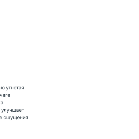
о угнетая
чаге
ка
о улучшает
ые ощущения