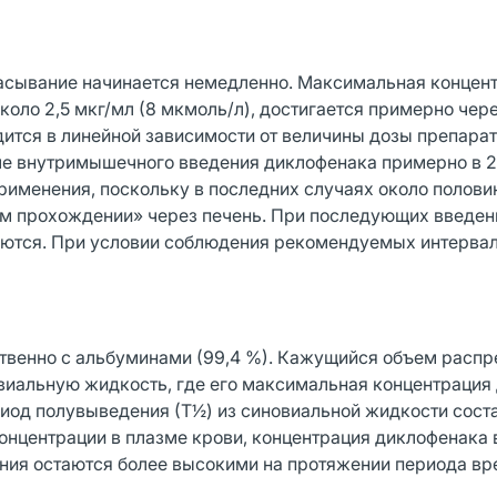
асывание начинается немедленно. Максимальная концент
коло 2,5 мкг/мл (8 мкмоль/л), достигается примерно чере
ится в линейной зависимости от величины дозы препарат
ле внутримышечного введения диклофенака примерно в 2
применения, поскольку в последних случаях около полов
ом прохождении» через печень. При последующих введен
яются. При условии соблюдения рекомендуемых интерва
ственно с альбуминами (99,4 %). Кажущийся объем расп
новиальную жидкость, где его максимальная концентрация
риод полувыведения (Т½) из синовиальной жидкости сост
онцентрации в плазме крови, концентрация диклофенака 
ения остаются более высокими на протяжении периода вре