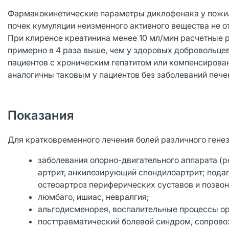
Фармакокинетические параметры диклофенака у пожил
почек кумуляции неизменного активного вещества не 
При клиренсе креатинина менее 10 мл/мин расчетные
примерно в 4 раза выше, чем у здоровых добровольцев
пациентов с хроническим гепатитом или компенсиров
аналогичны таковым у пациентов без заболеваний пече
Показания
Для кратковременного лечения болей различного генез
заболевания опорно-двигательного аппарата (
артрит, анкилозирующий спондилоартрит; подаг
остеоартроз периферических суставов и позво
люмбаго, ишиас, невралгия;
альгодисменорея, воспалительные процессы орга
посттравматический болевой синдром, сопров