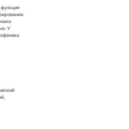
 функции
зирования.
енака
ью. У
лофенака
ческий
ей,