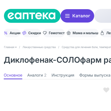
Каталог
Акции
Скидки
Гемотест
Мама и малыш
Ле
Главная
/
Лекарственные средства
/
Средства для лечения боли, темпера
Диклофенак-СОЛОфарм раст
Основное
Аналоги
2
Инструкция
Формы выпуска