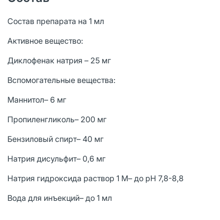
Состав препарата на 1 мл
Активное вещество:
Диклофенак натрия – 25 мг
Вспомогательные вещества:
Маннитол– 6 мг
Пропиленгликоль– 200 мг
Бензиловый спирт– 40 мг
Натрия дисульфит– 0,6 мг
Натрия гидроксида раствор 1 М– до рН 7,8-8,8
Вода для инъекций– до 1 мл