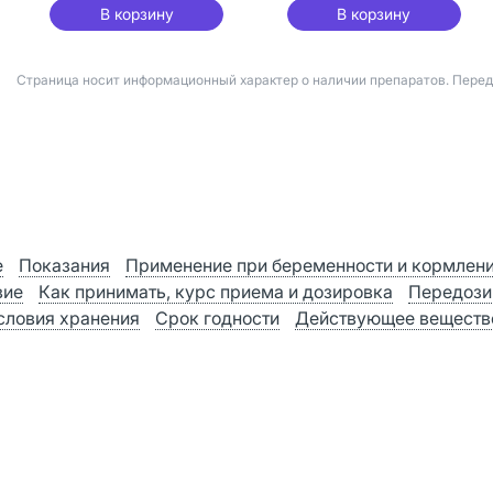
В корзину
В корзину
Страница носит информационный характер о наличии препаратов. Пере
е
Показания
Применение при беременности и кормлен
вие
Как принимать, курс приема и дозировка
Передози
словия хранения
Срок годности
Действующее веществ