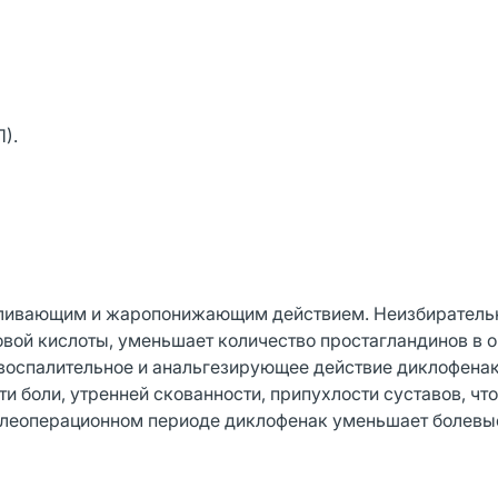
).
оливающим и жаропонижающим действием. Неизбирательн
овой кислоты, уменьшает количество простагландинов в о
овоспалительное и анальгезирующее действие диклофена
боли, утренней скованности, припухлости суставов, чт
послеоперационном периоде диклофенак уменьшает болев