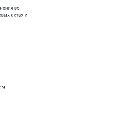
жнения во
вых актах и
им