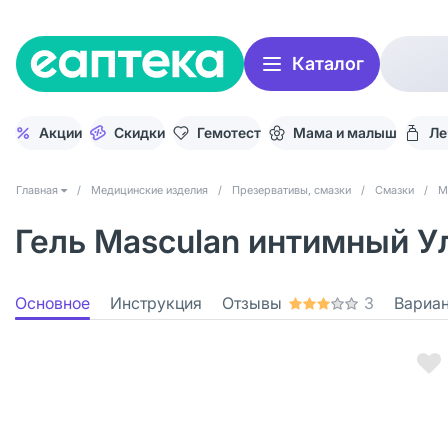
Каталог
Акции
Скидки
Гемотест
Мама и малыш
Ле
Главная
/
Медицинские изделия
/
Презервативы, смазки
/
Смазки
/
M
Гель Masculan интимный У
Основное
Инструкция
Отзывы
3
Вариа