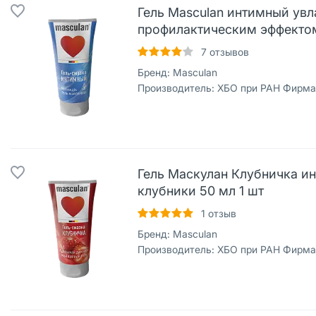
Гель Masculan интимный ув
профилактическим эффектом
7
отзывов
Бренд:
Masculan
Производитель:
ХБО при РАН Фирма В
Гель Маскулан Клубничка и
клубники 50 мл 1 шт
1
отзыв
Бренд:
Masculan
Производитель:
ХБО при РАН Фирма В