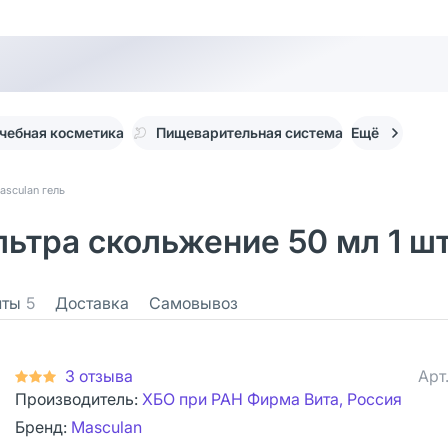
чебная косметика
Пищеварительная система
Ещё
asculan гель
льтра скольжение 50 мл 1 ш
нты
5
Доставка
Самовывоз
3 отзыва
Арт
Производитель:
ХБО при РАН Фирма Вита, Россия
Бренд:
Masculan