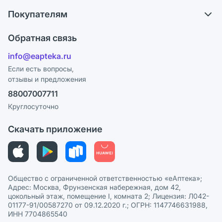
О компании
Обмен и возврат
Покупателям
Карьера
Что с моим заказом?
Оплата
Поставщики
Обратная связь
Ответы на вопросы
Отзывы
Лицензия
info@eapteka.ru
Блог
Программа СберСпасибо
Реклама на сайте
Если есть вопросы,
отзывы и предложения
Политика конфиденциальности
Ваши товары на ЕАПТЕКЕ
88007007711
Пользовательское соглашение
Сотрудничество для аптек
Круглосуточно
Политика рекомендаций
СМИ о нас
Скачать приложение
Этика и соответствие
Политика в отношении обработки персональных данных
Общество с ограниченной ответственностью «еАптека»;
Адрес: Москва, Фрунзенская набережная, дом 42,
цокольный этаж, помещение I, комната 2; Лицензия: Л042-
01177-91/00587270 от 09.12.2020 г.; ОГРН: 1147746631988,
ИНН 7704865540