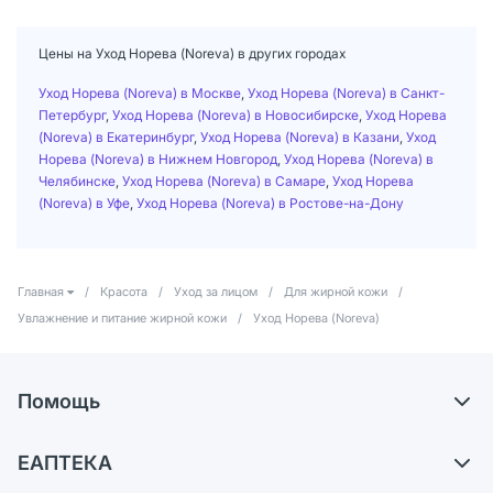
Цены на Уход Норева (Noreva) в других городах
Уход Норева (Noreva) в Москве
,
Уход Норева (Noreva) в Санкт-
Петербург
,
Уход Норева (Noreva) в Новосибирске
,
Уход Норева
(Noreva) в Екатеринбург
,
Уход Норева (Noreva) в Казани
,
Уход
Норева (Noreva) в Нижнем Новгород
,
Уход Норева (Noreva) в
Челябинске
,
Уход Норева (Noreva) в Самаре
,
Уход Норева
(Noreva) в Уфе
,
Уход Норева (Noreva) в Ростове-на-Дону
Главная
/
Красота
/
Уход за лицом
/
Для жирной кожи
/
Увлажнение и питание жирной кожи
/
Уход Норева (Noreva)
Помощь
Доставка
ЕАПТЕКА
Самовывоз из аптек