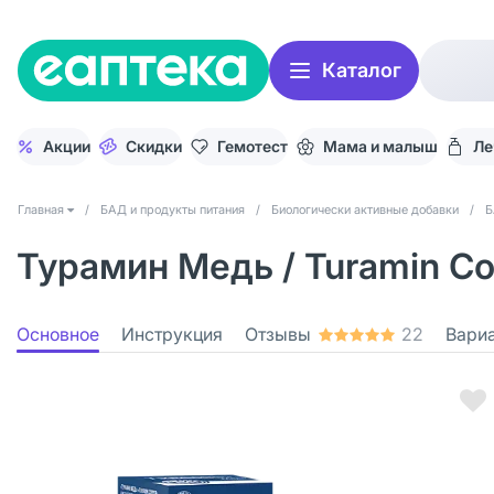
Каталог
Акции
Скидки
Гемотест
Мама и малыш
Ле
Главная
/
БАД и продукты питания
/
Биологически активные добавки
/
Б
Турамин Медь / Turamin Co
Основное
Инструкция
Отзывы
22
Вари