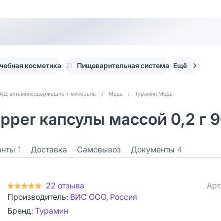
чебная косметика
Пищеварительная система
Ещё
АД витаминсодержащие + минералы
/
Медь
/
Турамин Медь
pper капсулы массой 0,2 г 
анты
1
Доставка
Самовывоз
Документы
4
22 отзыва
Арт
Производитель:
ВИС ООО, Россия
Бренд:
Турамин