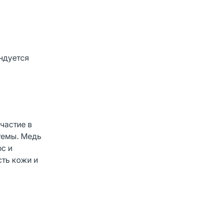
ндуется
частие в
темы. Медь
ос и
сть кожи и