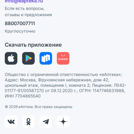
info@eapteka.ru
Блог
Программа СберСпасибо
Реклама на сайте
Если есть вопросы,
отзывы и предложения
Политика конфиденциальности
Ваши товары на ЕАПТЕКЕ
88007007711
Пользовательское соглашение
Сотрудничество для аптек
Круглосуточно
Политика рекомендаций
СМИ о нас
Скачать приложение
Этика и соответствие
Политика в отношении обработки персональных данных
Общество с ограниченной ответственностью «еАптека»;
Адрес: Москва, Фрунзенская набережная, дом 42,
цокольный этаж, помещение I, комната 2; Лицензия: Л042-
01177-91/00587270 от 09.12.2020 г.; ОГРН: 1147746631988,
ИНН 7704865540
© 2026 eАптека. Все права защищены