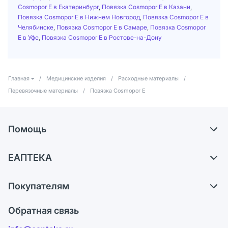
Cosmopor Е в Екатеринбург
,
Повязка Cosmopor Е в Казани
,
Повязка Cosmopor Е в Нижнем Новгород
,
Повязка Cosmopor Е в
Челябинске
,
Повязка Cosmopor Е в Самаре
,
Повязка Cosmopor
Е в Уфе
,
Повязка Cosmopor Е в Ростове-на-Дону
Главная
/
Медицинские изделия
/
Расходные материалы
/
Перевязочные материалы
/
Повязка Cosmopor Е
Помощь
Доставка
ЕАПТЕКА
Самовывоз из аптек
О компании
Обмен и возврат
Покупателям
Карьера
Что с моим заказом?
Оплата
Поставщики
Обратная связь
Ответы на вопросы
Отзывы
Лицензия