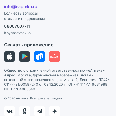
Отзывы
Лицензия
info@eapteka.ru
Блог
Программа СберСпасибо
Реклама на сайте
Если есть вопросы,
отзывы и предложения
Политика конфиденциальности
Ваши товары на ЕАПТЕКЕ
88007007711
Пользовательское соглашение
Сотрудничество для аптек
Круглосуточно
Политика рекомендаций
СМИ о нас
Скачать приложение
Этика и соответствие
Политика в отношении обработки персональных данных
Общество с ограниченной ответственностью «еАптека»;
Адрес: Москва, Фрунзенская набережная, дом 42,
цокольный этаж, помещение I, комната 2; Лицензия: Л042-
01177-91/00587270 от 09.12.2020 г.; ОГРН: 1147746631988,
ИНН 7704865540
© 2026 eАптека. Все права защищены