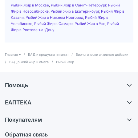
Рыбий Жир в Москве
,
Рыбий Жир в Санкт-Петербург
,
Рыбий
Жир в Новосибирске
,
Рыбий Жир в Екатеринбург
,
Рыбий Жир в
Казани
,
Рыбий Жир в Нижнем Новгород
,
Рыбий Жир в
Челябинске
,
Рыбий Жир в Самаре
,
Рыбий Жир в Уфе
,
Рыбий
Жир в Ростове-на-Дону
Главная
/
БАД и продукты питания
/
Биологически активные добавки
/
БАД рыбий жир и омега
/
Рыбий Жир
Помощь
Доставка
ЕАПТЕКА
Самовывоз из аптек
О компании
Обмен и возврат
Покупателям
Карьера
Что с моим заказом?
Оплата
Поставщики
Обратная связь
Ответы на вопросы