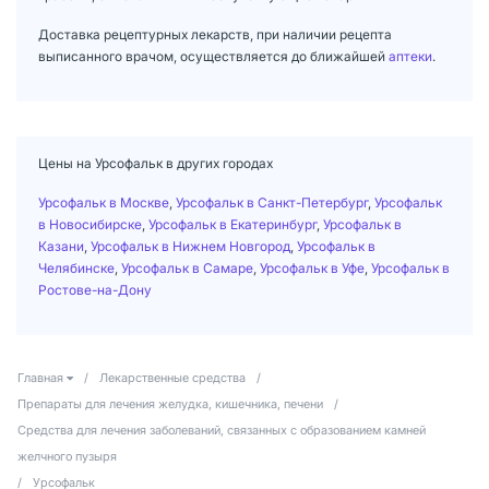
Доставка рецептурных лекарств, при наличии рецепта
выписанного врачом, осуществляется до ближайшей
аптеки
.
Цены на Урсофальк в других городах
Урсофальк в Москве
,
Урсофальк в Санкт-Петербург
,
Урсофальк
в Новосибирске
,
Урсофальк в Екатеринбург
,
Урсофальк в
Казани
,
Урсофальк в Нижнем Новгород
,
Урсофальк в
Челябинске
,
Урсофальк в Самаре
,
Урсофальк в Уфе
,
Урсофальк в
Ростове-на-Дону
Главная
/
Лекарственные средства
/
Препараты для лечения желудка, кишечника, печени
/
Средства для лечения заболеваний, связанных с образованием камней
желчного пузыря
/
Урсофальк