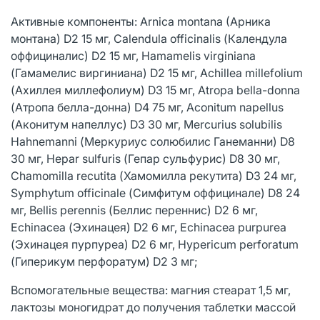
Активные компоненты: Arnica montana (Aрника
монтана) D2 15 мг, Calendula officinalis (Календула
оффициналис) D2 15 мг, Hamamelis virginiana
(Гамамелис виргиниана) D2 15 мг, Achillea millefolium
(Ахиллея миллефолиум) D3 15 мг, Atropa bella-donna
(Атропа белла-донна) D4 75 мг, Aconitum napellus
(Аконитум напеллус) D3 30 мг, Mercurius solubilis
Hahnemanni (Меркуриус солюбилис Ганеманни) D8
30 мг, Hepar sulfuris (Гепар сульфурис) D8 30 мг,
Chamomilla recutita (Хамомилла рекутита) D3 24 мг,
Symphytum officinale (Симфитум оффицинале) D8 24
мг, Bellis perennis (Беллис переннис) D2 6 мг,
Echinacea (Эхинацея) D2 6 мг, Echinacea purpurea
(Эхинацея пурпуреа) D2 6 мг, Hypericum perforatum
(Гиперикум перфоратум) D2 3 мг;
Вспомогательные вещества: магния стеарат 1,5 мг,
лактозы моногидрат до получения таблетки массой