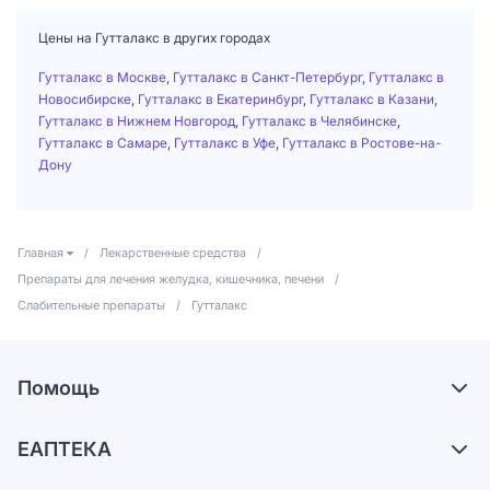
Цены на Гутталакс в других городах
Гутталакс в Москве
,
Гутталакс в Санкт-Петербург
,
Гутталакс в
Новосибирске
,
Гутталакс в Екатеринбург
,
Гутталакс в Казани
,
Гутталакс в Нижнем Новгород
,
Гутталакс в Челябинске
,
Гутталакс в Самаре
,
Гутталакс в Уфе
,
Гутталакс в Ростове-на-
Дону
Главная
/
Лекарственные средства
/
Препараты для лечения желудка, кишечника, печени
/
Слабительные препараты
/
Гутталакс
Помощь
Доставка
ЕАПТЕКА
Самовывоз из аптек
О компании