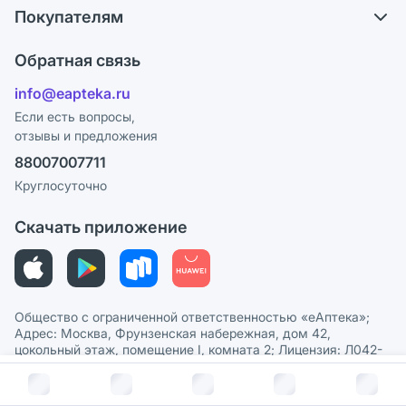
Обмен и возврат
Покупателям
Карьера
Что с моим заказом?
Оплата
Поставщики
Обратная связь
Ответы на вопросы
Отзывы
Лицензия
info@eapteka.ru
Блог
Программа СберСпасибо
Реклама на сайте
Если есть вопросы,
отзывы и предложения
Политика конфиденциальности
Ваши товары на ЕАПТЕКЕ
88007007711
Пользовательское соглашение
Сотрудничество для аптек
Круглосуточно
Политика рекомендаций
СМИ о нас
Скачать приложение
Этика и соответствие
Политика в отношении обработки персональных данных
Общество с ограниченной ответственностью «еАптека»;
Адрес: Москва, Фрунзенская набережная, дом 42,
цокольный этаж, помещение I, комната 2; Лицензия: Л042-
01177-91/00587270 от 09.12.2020 г.; ОГРН: 1147746631988,
В корзину за
367
руб.
ИНН 7704865540