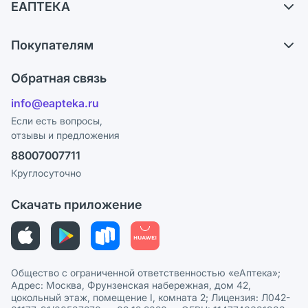
ЕАПТЕКА
Самовывоз из аптек
О компании
Обмен и возврат
Покупателям
Карьера
Что с моим заказом?
Оплата
Поставщики
Обратная связь
Ответы на вопросы
Отзывы
Лицензия
info@eapteka.ru
Блог
Программа СберСпасибо
Реклама на сайте
Если есть вопросы,
отзывы и предложения
Политика конфиденциальности
Ваши товары на ЕАПТЕКЕ
88007007711
Пользовательское соглашение
Сотрудничество для аптек
Круглосуточно
Политика рекомендаций
СМИ о нас
Скачать приложение
Этика и соответствие
Политика в отношении обработки персональных данных
Общество с ограниченной ответственностью «еАптека»;
Адрес: Москва, Фрунзенская набережная, дом 42,
цокольный этаж, помещение I, комната 2; Лицензия: Л042-