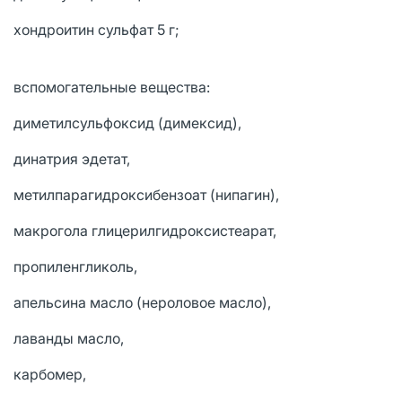
хондроитин сульфат 5 г;
вспомогательные вещества:
диметилсульфоксид (димексид),
динатрия эдетат,
метилпарагидроксибензоат (нипагин),
макрогола глицерилгидроксистеарат,
пропиленгликоль,
апельсина масло (нероловое масло),
лаванды масло,
карбомер,