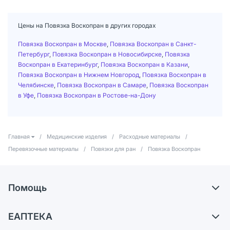
Цены на Повязка Воскопран в других городах
Повязка Воскопран в Москве
,
Повязка Воскопран в Санкт-
Петербург
,
Повязка Воскопран в Новосибирске
,
Повязка
Воскопран в Екатеринбург
,
Повязка Воскопран в Казани
,
Повязка Воскопран в Нижнем Новгород
,
Повязка Воскопран в
Челябинске
,
Повязка Воскопран в Самаре
,
Повязка Воскопран
в Уфе
,
Повязка Воскопран в Ростове-на-Дону
Главная
/
Медицинские изделия
/
Расходные материалы
/
Перевязочные материалы
/
Повязки для ран
/
Повязка Воскопран
Помощь
Доставка
ЕАПТЕКА
Самовывоз из аптек