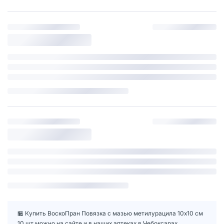
🏪 Купить ВоскоПран Повязка с мазью метилурацила 10х10 см
10 шт можно на сайте и в наших аптеках в Чебоксарах