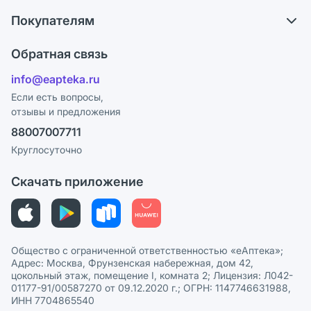
О компании
Обмен и возврат
Покупателям
Карьера
Что с моим заказом?
Оплата
Поставщики
Обратная связь
Ответы на вопросы
Отзывы
Лицензия
info@eapteka.ru
Блог
Программа СберСпасибо
Реклама на сайте
Если есть вопросы,
отзывы и предложения
Политика конфиденциальности
Ваши товары на ЕАПТЕКЕ
88007007711
Пользовательское соглашение
Сотрудничество для аптек
Круглосуточно
Политика рекомендаций
СМИ о нас
Скачать приложение
Этика и соответствие
Политика в отношении обработки персональных данных
Общество с ограниченной ответственностью «еАптека»;
Адрес: Москва, Фрунзенская набережная, дом 42,
цокольный этаж, помещение I, комната 2; Лицензия: Л042-
01177-91/00587270 от 09.12.2020 г.; ОГРН: 1147746631988,
ИНН 7704865540