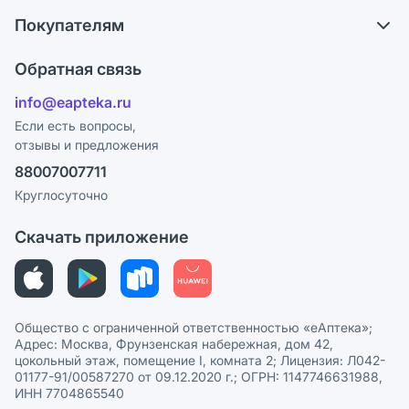
О компании
Обмен и возврат
Покупателям
Карьера
Что с моим заказом?
Оплата
Поставщики
Обратная связь
Ответы на вопросы
Отзывы
Лицензия
info@eapteka.ru
Блог
Программа СберСпасибо
Реклама на сайте
Если есть вопросы,
отзывы и предложения
Политика конфиденциальности
Ваши товары на ЕАПТЕКЕ
88007007711
Пользовательское соглашение
Сотрудничество для аптек
Круглосуточно
Политика рекомендаций
СМИ о нас
Скачать приложение
Этика и соответствие
Политика в отношении обработки персональных данных
Общество с ограниченной ответственностью «еАптека»;
Адрес: Москва, Фрунзенская набережная, дом 42,
цокольный этаж, помещение I, комната 2; Лицензия: Л042-
01177-91/00587270 от 09.12.2020 г.; ОГРН: 1147746631988,
ИНН 7704865540