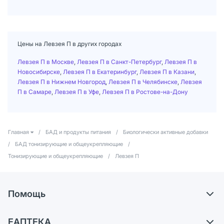
Цены на Левзея П в других городах
Левзея П в Москве
,
Левзея П в Санкт-Петербург
,
Левзея П в
Новосибирске
,
Левзея П в Екатеринбург
,
Левзея П в Казани
,
Левзея П в Нижнем Новгород
,
Левзея П в Челябинске
,
Левзея
П в Самаре
,
Левзея П в Уфе
,
Левзея П в Ростове-на-Дону
Главная
/
БАД и продукты питания
/
Биологически активные добавки
/
БАД тонизирующие и общеукрепляющие
/
Тонизирующие и общеукрепляющие
/
Левзея П
Помощь
Доставка
ЕАПТЕКА