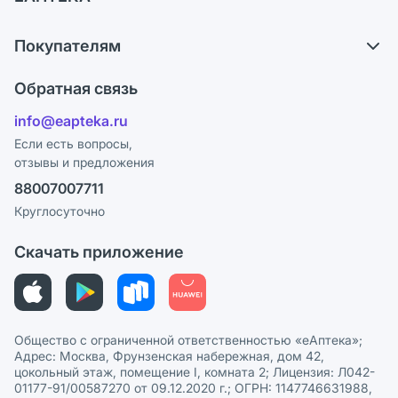
Самовывоз из аптек
О компании
Обмен и возврат
Покупателям
Карьера
Что с моим заказом?
Оплата
Поставщики
Обратная связь
Ответы на вопросы
Отзывы
Лицензия
info@eapteka.ru
Блог
Программа СберСпасибо
Реклама на сайте
Если есть вопросы,
отзывы и предложения
Политика конфиденциальности
Ваши товары на ЕАПТЕКЕ
88007007711
Пользовательское соглашение
Сотрудничество для аптек
Круглосуточно
Политика рекомендаций
СМИ о нас
Скачать приложение
Этика и соответствие
Политика в отношении обработки персональных данных
Общество с ограниченной ответственностью «еАптека»;
Адрес: Москва, Фрунзенская набережная, дом 42,
цокольный этаж, помещение I, комната 2; Лицензия: Л042-
01177-91/00587270 от 09.12.2020 г.; ОГРН: 1147746631988,