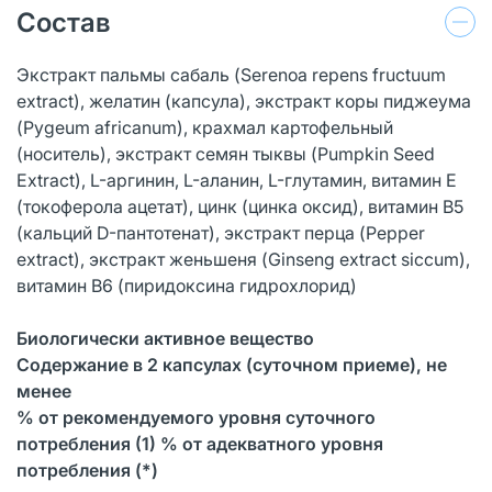
Состав
Экстракт пальмы сабаль (Serenoa repens fructuum
extract), желатин (капсула), экстракт коры пиджеума
(Pygeum africanum), крахмал картофельный
(носитель), экстракт семян тыквы (Pumpkin Seed
Extract), L-аргинин, L-аланин, L-глутамин, витамин Е
(токоферола ацетат), цинк (цинка оксид), витамин В5
(кальций D-пантотенат), экстракт перца (Pepper
extract), экстракт женьшеня (Ginseng extract siccum),
витамин В6 (пиридоксина гидрохлорид)
Биологически активное вещество
Содержание в 2 капсулах (суточном приеме), не
менее
% от рекомендуемого уровня суточного
потребления (1) % от адекватного уровня
потребления (*)