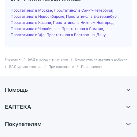
Простатинол в Москве
,
Простатинол в Санкт-Петербург
,
Простатинол в Новосибирске
,
Простатинол в Екатеринбург
,
Простатинол в Казани
,
Простатинол в Нижнем Новгород
,
Простатинол в Челябинске
,
Простатинол в Самаре
,
Простатинол в Уфе
,
Простатинол в Ростове-на-Дону
Главная
/
БАД и продукты питания
/
Биологически активные добавки
/
БАД урологические
/
При простатите
/
Простатинол
Помощь
Доставка
ЕАПТЕКА
Самовывоз из аптек
О компании
Обмен и возврат
Покупателям
Карьера
Что с моим заказом?
Оплата