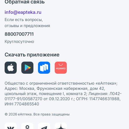
Поставщики
Обратная связь
Ответы на вопросы
Отзывы
Лицензия
info@eapteka.ru
Блог
Программа СберСпасибо
Реклама на сайте
Если есть вопросы,
отзывы и предложения
Политика конфиденциальности
Ваши товары на ЕАПТЕКЕ
88007007711
Пользовательское соглашение
Сотрудничество для аптек
Круглосуточно
Политика рекомендаций
СМИ о нас
Скачать приложение
Этика и соответствие
Политика в отношении обработки персональных данных
Общество с ограниченной ответственностью «еАптека»;
Адрес: Москва, Фрунзенская набережная, дом 42,
цокольный этаж, помещение I, комната 2; Лицензия: Л042-
01177-91/00587270 от 09.12.2020 г.; ОГРН: 1147746631988,
ИНН 7704865540
© 2026 eАптека. Все права защищены