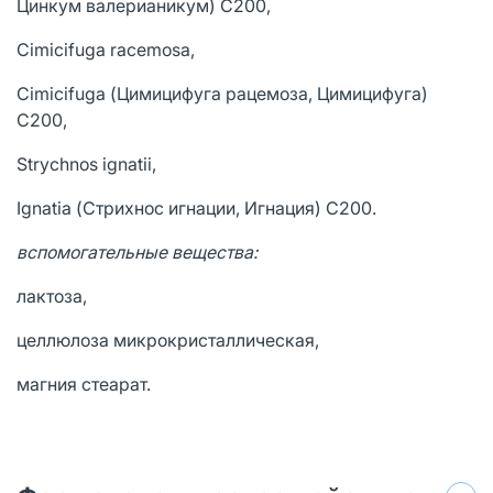
Цинкум валерианикум) С200,
Cimicifuga racemosa,
Cimicifuga (Цимицифуга рацемоза, Цимицифуга)
С200,
Strychnos ignatii,
Ignatia (Стрихнос игнации, Игнация) С200.
вспомогательные вещества:
лактоза,
целлюлоза микрокристаллическая,
магния стеарат.