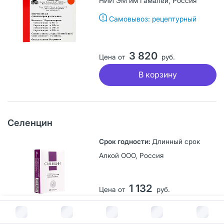
НИИ ЭМ им Гамалеи, Россия
Самовывоз: рецептурный
3 820
Цена от
руб.
В корзину
Селенцин
Длинный срок
Алкой ООО, Россия
1 132
Цена от
руб.
В корзину
91
В корзину за
164
руб.