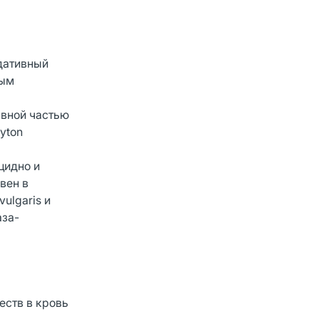
дативный
ным
авной частью
yton
цидно и
вен в
ulgaris и
аза-
еств в кровь