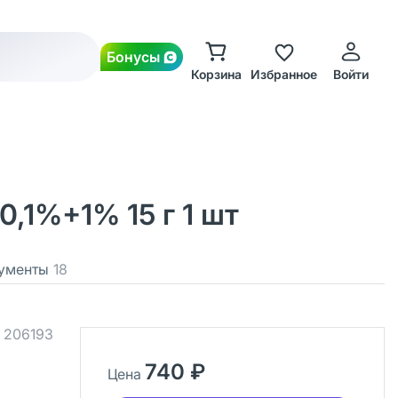
Бонусы
Корзина
Избранное
Войти
,1%+1% 15 г 1 шт
ументы
18
.
206193
740 ₽
Цена