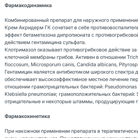
Фармакодинамика
Комбинированный препарат для наружного применения
Крем Акридерм ГК сочетает в себе противовоспалител
эффект бетаметазона дипропионата с противогрибков
действием гентамицина сульфата.
Клотримазол оказывает противогрибковое действие за
клеточной мембраны грибов. Активен в отношении Trich
floccosum, Microsporum canis, Candida albicans, Pityrospo
Гентамицин является антибиотиком широкого спектра д
обеспечивает высокоэффективное местное лечение пер
отношении грамотрицательных бактерий: Pseudomonas aeru
Klebsiella pneumoniae; грамоположительных бактерий: 
отрицательные и некоторые штаммы, продуцирующие п
Фармакокинетика
При накожном применении препарата в терапевтическ