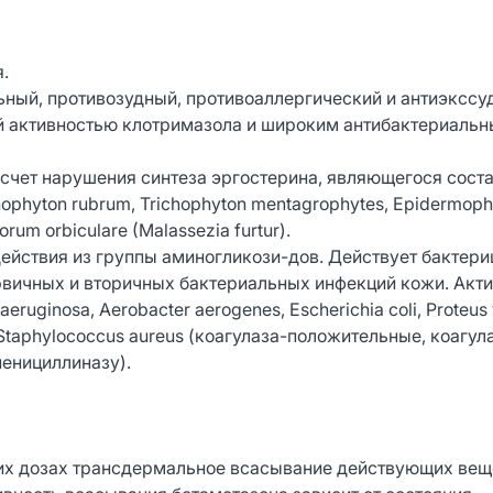
.
ьный, противозудный, противоаллергический и антиэкссу
ой активностью клотримазола и широким антибактериаль
 счет нарушения синтеза эргостерина, являющегося сост
ophyton rubrum, Trichophyton mentagrophytes, Epidermoph
rum orbiculare (Malassezia furtur).
ействия из группы аминогликози-дов. Действует бактери
вичных и вторичных бактериальных инфекций кожи. Акти
ginosa, Aerobacter aerogenes, Escherichia coli, Proteus v
Staphylococcus aureus (коагулаза-положительные, коагул
енициллиназу).
их дозах трансдермальное всасывание действующих вещ