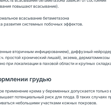
ивность всасывания бетаметазона зависит от состояния
евания повышают всасывание).
рмальное всасывание бетаметазона
ка развития системных побочных эффектов.
енные вторичным инфицированием), диффузный нейродерм
т.ч. простой хронический лишай), экзема, дерматомикозы
нно при локализации в паховой области и крупных складк
ормлении грудью
ное применение крема у беременных допускается только в
вышает потенциальный риск для плода. В таких случаях 
иваться небольшими участками кожных покровов.