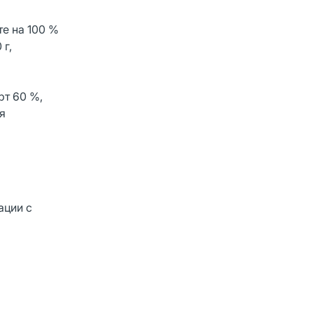
е на 100 %
 г,
рт 60 %,
я
ации с