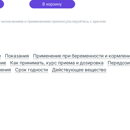
В корзину
д назначением и применением проконсультируйтесь с врачом
е
Показания
Применение при беременности и кормлен
вие
Как принимать, курс приема и дозировка
Передози
нения
Срок годности
Действующее вещество