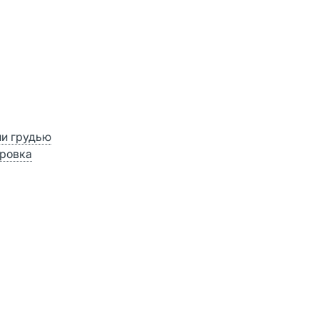
ии грудью
ровка