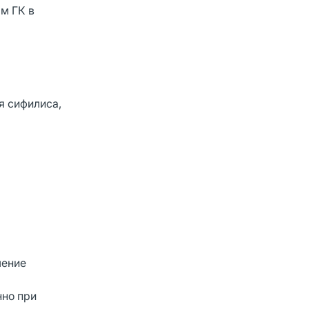
м ГК в
я сифилиса,
шение
нно при