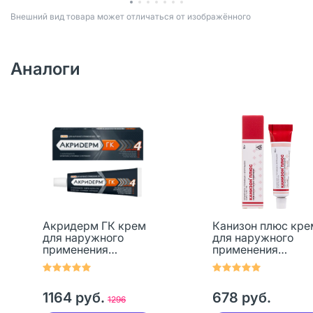
Bнешний вид товара может отличаться от изображённого
Аналоги
Акридерм ГК крем
Канизон плюс кре
для наружного
для наружного
применения
применения
0,05%+0,1%+1% 30 г
0,05%+0,1%+1%
1 шт
туба 15 г 1 шт
1164 руб.
678 руб.
1296