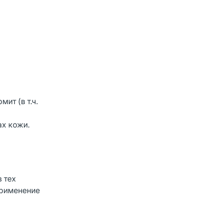
ит (в т.ч.
ах кожи.
 тех
применение