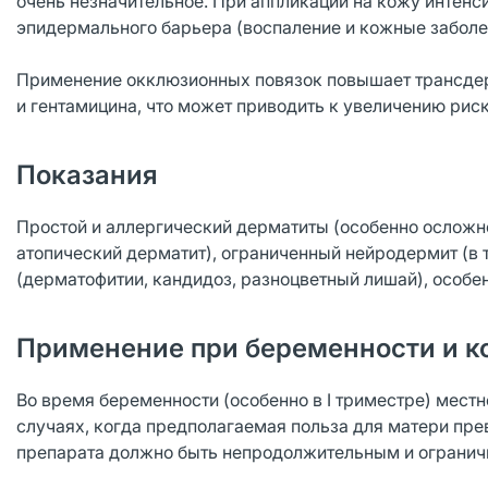
очень незначительное. При аппликации на кожу интенс
эпидермального барьера (воспаление и кожные забол
Применение окклюзионных повязок повышает трансде
и гентамицина, что может приводить к увеличению рис
Показания
Простой и аллергический дерматиты (особенно осложн
атопический дерматит), ограниченный нейродермит (в 
(дерматофитии, кандидоз, разноцветный лишай), особе
Применение при беременности и к
Во время беременности (особенно в I триместре) мест
случаях, когда предполагаемая польза для матери пре
препарата должно быть непродолжительным и огранич