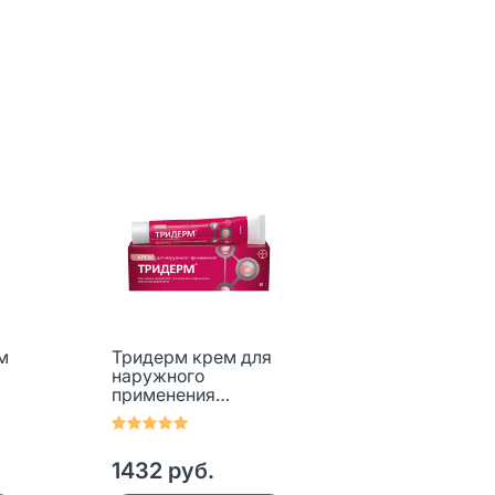
м
Тридерм крем для
наружного
применения
0,05%+0,1%+1% 15 г
1 шт
1432 руб.