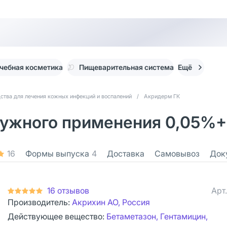
чебная косметика
Пищеварительная система
Ещё
ства для лечения кожных инфекций и воспалений
/
Акридерм ГК
ужного применения 0,05%+0
16
Формы выпуска
4
Доставка
Самовывоз
Док
16 отзывов
Арт
Производитель:
Акрихин АО, Россия
Действующее вещество:
Бетаметазон, Гентамицин,