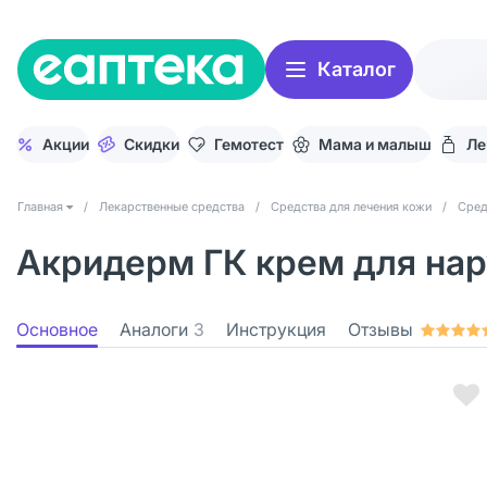
Каталог
Акции
Скидки
Гемотест
Мама и малыш
Ле
Главная
/
Лекарственные средства
/
Средства для лечения кожи
/
Сред
Акридерм ГК крем для нар
Основное
Аналоги
3
Инструкция
Отзывы