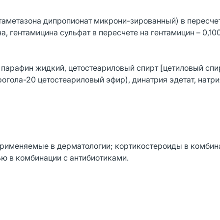
таметазона дипропионат микрони-зированный) в пересчет
на, гентамицина сульфат в пересчете на гентамицин – 0,100
 парафин жидкий, цетостеариловый спирт [цетиловый спи
огола-20 цетостеариловый эфир), динатрия эдетат, натри
рименяемые в дерматологии; кортикостероиды в комбин
ю в комбинации с антибиотиками.