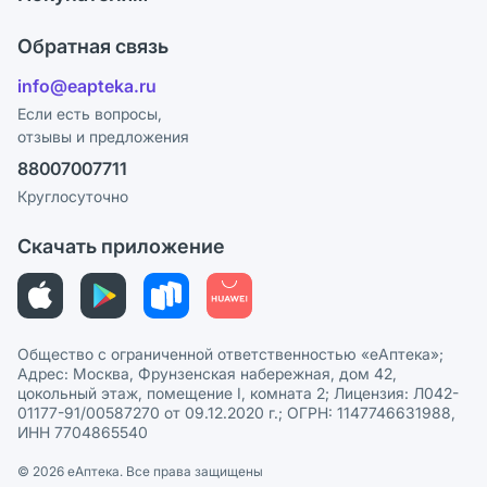
Карьера
Что с моим заказом?
Оплата
Поставщики
Обратная связь
Ответы на вопросы
Отзывы
Лицензия
info@eapteka.ru
Блог
Программа СберСпасибо
Реклама на сайте
Если есть вопросы,
отзывы и предложения
Политика конфиденциальности
Ваши товары на ЕАПТЕКЕ
88007007711
Пользовательское соглашение
Сотрудничество для аптек
Круглосуточно
Политика рекомендаций
СМИ о нас
Скачать приложение
Этика и соответствие
Политика в отношении обработки персональных данных
Общество с ограниченной ответственностью «еАптека»;
Адрес: Москва, Фрунзенская набережная, дом 42,
цокольный этаж, помещение I, комната 2; Лицензия: Л042-
01177-91/00587270 от 09.12.2020 г.; ОГРН: 1147746631988,
ИНН 7704865540
© 2026 eАптека. Все права защищены