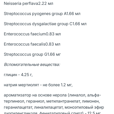
Neisseria perflava2.22 мл
Streptococcus pyogenes group A1.66 мл
Streptococcus dysgalactiae group C1.66 мл
Enterococcus faecium0.83 мл
Enterococcus faecalis0.83 мл
Streptococcus group G1.66 мг
Вспомогательные вещества:
глицин - 4.25 г,
натрия мертиолят - не более 1.2 мг,
ароматизатор на основе нерола (линалол, альфа-
терпинеол, гераниол, метилантранилат, лимонен,
геранилацетат, линалилацетат, моноэтиловый эфир
диэтиленгликоля, фенилэтиловый спирт) - 12.5 мг,