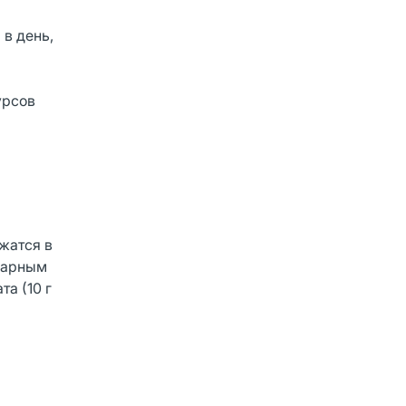
 в день,
урсов
жатся в
ахарным
а (10 г