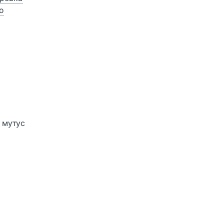
о
с мутус