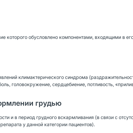
ие которого обусловлено компонентами, входящими в его
оявлений климактерического синдрома (раздражительност
боль, головокружение, сердцебиение, потливость, «прили
ормлении грудью
ти и в период грудного вскармливания (в связи с отсут
репарата у данной категории пациентов).