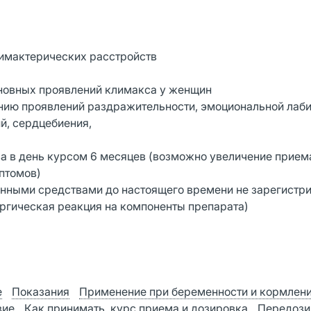
лимактерических расстройств
сновных проявлений климакса у женщин
нию проявлений раздражительности, эмоциональной лаби
й, сердцебиения,
аза в день курсом 6 месяцев (возможно увеличение прием
мптомов)
нными средствами до настоящего времени не зарегистри
ергическая реакция на компоненты препарата)
е
Показания
Применение при беременности и кормлен
вие
Как принимать, курс приема и дозировка
Передози