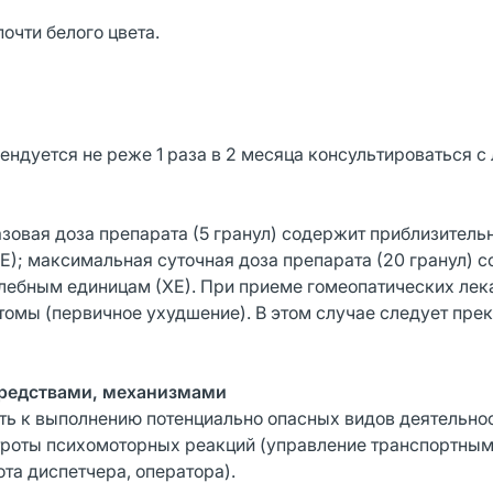
очти белого цвета.
ндуется не реже 1 раза в 2 месяца консультироваться 
зовая доза препарата (5 гранул) содержит приблизительн
ХЕ); максимальная суточная доза препарата (20 гранул) 
2 хлебным единицам (ХЕ). При приеме гомеопатических ле
омы (первичное ухудшение). В этом случае следует прек
средствами, механизмами
ть к выполнению потенциально опасных видов деятельнос
роты психомоторных реакций (управление транспортны
та диспетчера, оператора).