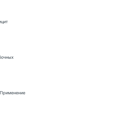
ицит
бочных
. Применение