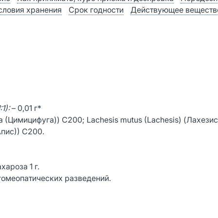
словия хранения
Срок годности
Действующее веществ
1):
– 0,01 г*
 (Цимицифуга)) С200; Lachesis mutus (Lachesis) (Лахези
Апис)) С200.
ароза 1 г.
 гомеопатических разведений.