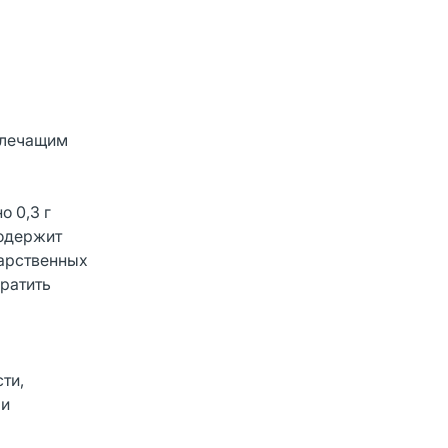
с лечащим
о 0,3 г
содержит
карственных
ратить
ти,
ми