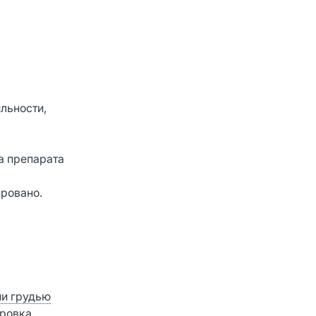
льности,
а препарата
ровано.
ии грудью
ровка