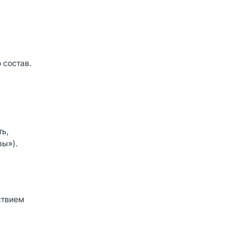
 состав.
ь,
вы»).
ствием