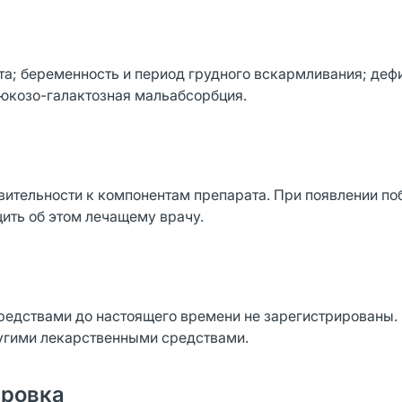
а; беременность и период грудного вскармливания; деф
юкозо-галактозная мальабсорбция.
ительности к компонентам препарата. При появлении по
ить об этом лечащему врачу.
редствами до настоящего времени не зарегистрированы
угими лекарственными средствами.
ировка