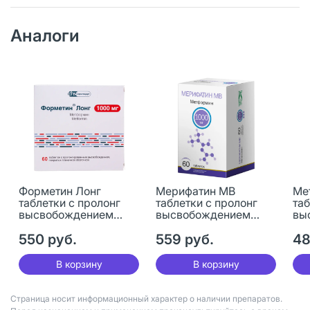
Аналоги
Форметин Лонг
Мерифатин МВ
Ме
таблетки с пролонг
таблетки с пролонг
таб
высвобождением
высвобождением
вы
покрыт.плен.об. 1000
1000 мг 60 шт
100
мг 60 шт
550 руб.
559 руб.
48
В корзину
В корзину
Страница носит информационный характер о наличии препаратов.