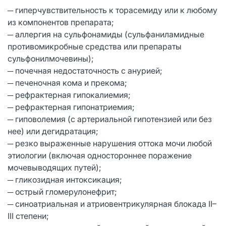
─ гиперчувствительность к торасемиду или к любому
из компонентов препарата;
─ аллергия на сульфонамиды (сульфаниламидные
противомикробные средства или препараты
сульфонилмочевины);
─ почечная недостаточность с анурией;
─ печеночная кома и прекома;
─ рефрактерная гипокалиемия;
─ рефрактерная гипонатриемия;
─ гиповолемия (с артериальной гипотензией или без
нее) или дегидратация;
─ резко выраженные нарушения оттока мочи любой
этиологии (включая одностороннее поражение
мочевыводящих путей);
─ гликозидная интоксикация;
─ острый гломерулонефрит;
─ синоатриальная и атриовентрикулярная блокада II–
III степени;