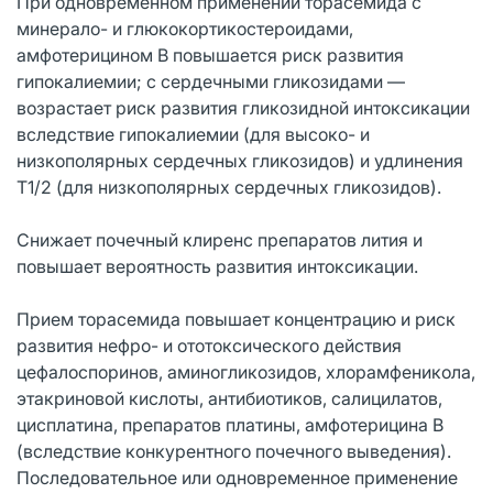
При одновременном применении торасемида с
минерало- и глюкокортикостероидами,
амфотерицином В повышается риск развития
гипокалиемии; с сердечными гликозидами —
возрастает риск развития гликозидной интоксикации
вследствие гипокалиемии (для высоко- и
низкополярных сердечных гликозидов) и удлинения
Т1/2 (для низкополярных сердечных гликозидов).
Снижает почечный клиренс препаратов лития и
повышает вероятность развития интоксикации.
Прием торасемида повышает концентрацию и риск
развития нефро- и ототоксического действия
цефалоспоринов, аминогликозидов, хлорамфеникола,
этакриновой кислоты, антибиотиков, салицилатов,
цисплатина, препаратов платины, амфотерицина В
(вследствие конкурентного почечного выведения).
Последовательное или одновременное применение