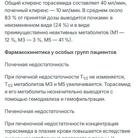
Общий клиренс торасемида составляет 40 мл/мин,
почечный клиренс — 10 мл/мин. В среднем около
83 % от принятой дозы выводится почками: в
неизмененном виде (24 %) и в виде
преимущественно неактивных метаболитов (М1 ―
12 %, М3 ― 3 %, М5 ― 41 %).
Фармакокинетика у особых групп пациентов
Почечная недостаточность
При почечной недостаточности Т
не изменяется,
1/2
Т
метаболитов М3 и М5 увеличивается. Торасемид
1/2
и его метаболиты незначительно выводятся с
помощью гемодиализа и гемофильтрации.
Печеночная недостаточность
При печеночной недостаточности концентрация
торасемида в плазме крови повышается вследствие