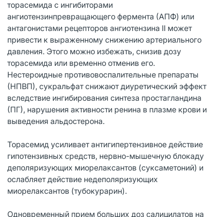
торасемида с ингибиторами
ангиотензинпревращающего фермента (АПФ) или
антагонистами рецепторов ангиотензина II может
привести к выраженному снижению артериального
давления. Этого можно избежать, снизив дозу
торасемида или временно отменив его.
Нестероидные противовоспалительные препараты
(НПВП), сукральфат снижают диуретический эффект
вследствие ингибирования синтеза простагландина
(ПГ), нарушения активности ренина в плазме крови и
выведения альдостерона.
Торасемид усиливает антигипертензивное действие
гипотензивных средств, нервно-мышечную блокаду
деполяризующих миорелаксантов (суксаметоний) и
ослабляет действие недеполяризующих
миорелаксантов (тубокурарин).
Одновременный прием больших доз салицилатов на