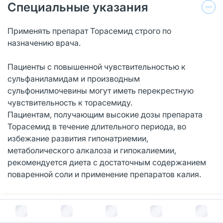
Специальные указания
Применять препарат Торасемид строго по
назначению врача.
Пациенты с повышенной чувствительностью к
сульфаниламидам и производным
сульфонилмочевины могут иметь перекрестную
чувствительность к торасемиду.
Пациентам, получающим высокие дозы препарата
Торасемид в течение длительного периода, во
избежание развития гипонатриемии,
метаболического алкалоза и гипокалиемии,
рекомендуется диета с достаточным содержанием
поваренной соли и применение препаратов калия.
Повышенный риск развития нарушений водно-
В корзину за
226
руб.
электролитного баланса отмечается у пациентов с
почечной недостаточностью. В ходе курсового