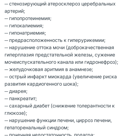
─ стенозирующий атеросклероз церебральных
артерий;
─ гипопротеинемия;
─ гипокалиемия;
─ гипонатриемия;
─ предрасположенность к гиперурикемии;
─ нарушение оттока мочи (доброкачественная
гиперплазия предстательной железы, сужение
мочеиспускательного канала или гидронефроз);
─ желудочковая аритмия в анамнезе;
─ острый инфаркт миокарда (увеличение риска
развития кардиогенного шока);
─ диарея;
─ панкреатит;
─ сахарный диабет (снижение толерантности к
глюкозе);
─ нарушение функции печени, цирроз печени,
гепаторенальный синдром;
─ почечная недостаточность, подагра;