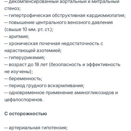
─ декомпенсированный аортальный и митральный
стеноз;
─ гипертрофическая обструктивная кардиомиопатия;
─ повышение центрального венозного давления
(свыше 10 мм. рт. ст.);
─ аритмия;
─ хроническая почечная недостаточность с
нарастающей азотемией;
─ гиперурикемия;
─ возраст до 18 лет (безопасность и эффективность
не изучены);
─ беременность;
─ период грудного вскармливания;
─ одновременное применение аминогликозидов и
цефалоспоринов.
С осторожностью
─ артериальная гипотензия;