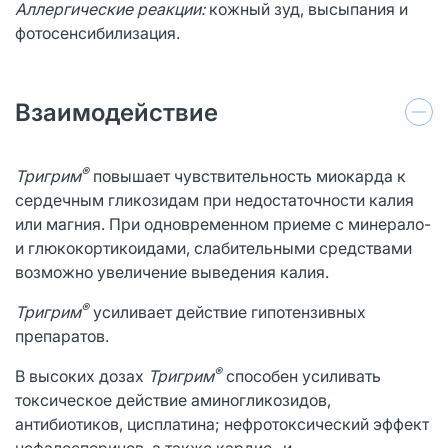
Аллергические реакции:
кожный зуд, высыпания и
фотосенсибилизация.
Взаимодействие
®
Тригрим
повышает чувствительность миокарда к
сердечным гликозидам при недостаточности калия
или магния. При одновременном приеме с минерало-
и глюкокортикоидами, слабительными средствами
возможно увеличение выведения калия.
®
Тригрим
усиливает действие гипотензивных
препаратов.
®
В высоких дозах
Тригрим
способен усиливать
токсическое действие аминогликозидов,
антибиотиков, цисплатина; нефротоксический эффект
цефалоспоринов, а также кардио- и