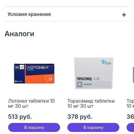
Условия хранения
Аналоги
Лотонел таблетки 10
Торасемид таблетки
То
мг 30 шт
10 мг 30 шт
10 
513 руб.
378 руб.
36
В корзину
В корзину