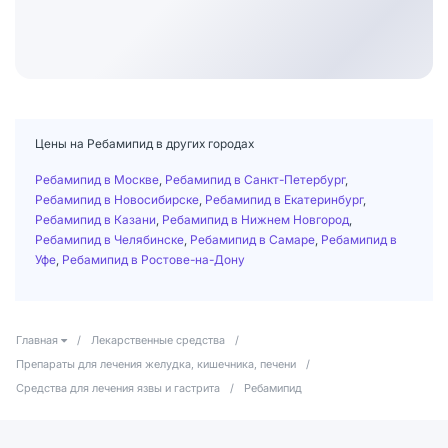
Цены на Ребамипид в других городах
Ребамипид в Москве
,
Ребамипид в Санкт-Петербург
,
Ребамипид в Новосибирске
,
Ребамипид в Екатеринбург
,
Ребамипид в Казани
,
Ребамипид в Нижнем Новгород
,
Ребамипид в Челябинске
,
Ребамипид в Самаре
,
Ребамипид в
Уфе
,
Ребамипид в Ростове-на-Дону
Главная
/
Лекарственные средства
/
Препараты для лечения желудка, кишечника, печени
/
Средства для лечения язвы и гастрита
/
Ребамипид