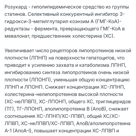
Розукард - гиполипидемическое средство из группы
статинов. Селективный конкурентный ингибитор З-
гидрокси-З-метилглутарил коэнзим А (ГМГ-КоА)-
редуктазы - фермента, превращающего ГМГ-КоА в
мевалонат, предшественник холестерина (ХС).
Увеличивает число рецепторов липопротеинов низкой
плотности (ЛПНП) на поверхности гепатоцитов, что
приводит к усилению захвата и катаболизма ЛПНП,
ингибированию синтеза липопротеинов очень низкой
плотности (ЛПОНП), уменьшая общую концентрацию
ЛПНП и ЛПОНП. Снижает концентрации ХС-ЛПНП,
холестерина-нелипопротеинов высокой плотности
(ХС-неЛПВП), ХС-ЛПОНП, общего ХС, триглицеридов
(ТГ), ТГ-ЛПОНП, аполипопротеина В (АпоВ), снижает
соотношения ХС-ЛПНП/ХС-ЛПВП, общий ХС/ХС-
ЛПВП, ХС-неЛПВП/ХС-ЛПВП, АпоВ/аполипопротеина
А-1 (АпоА-I), повышает концентрации ХС-ЛПВП и