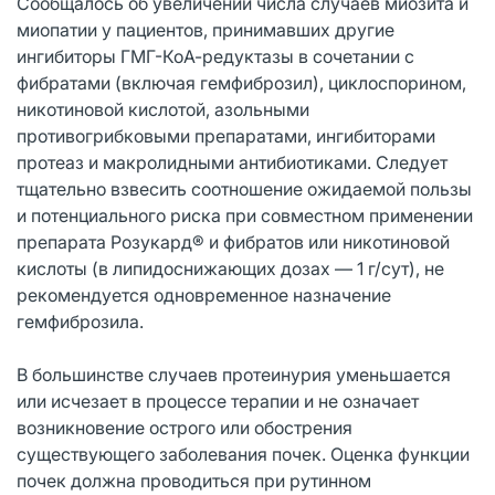
Сообщалось об увеличении числа случаев миозита и
миопатии у пациентов, принимавших другие
ингибиторы ГМГ-КоА-редуктазы в сочетании с
фибратами (включая гемфиброзил), циклоспорином,
никотиновой кислотой, азольными
противогрибковыми препаратами, ингибиторами
протеаз и макролидными антибиотиками. Следует
тщательно взвесить соотношение ожидаемой пользы
и потенциального риска при совместном применении
препарата Pозукард® и фибратов или никотиновой
кислоты (в липидоснижающих дозах — 1 г/сут), не
рекомендуется одновременное назначение
гемфиброзила.
В большинстве случаев протеинурия уменьшается
или исчезает в процессе терапии и не означает
возникновение острого или обострения
существующего заболевания почек. Оценка функции
почек должна проводиться при рутинном