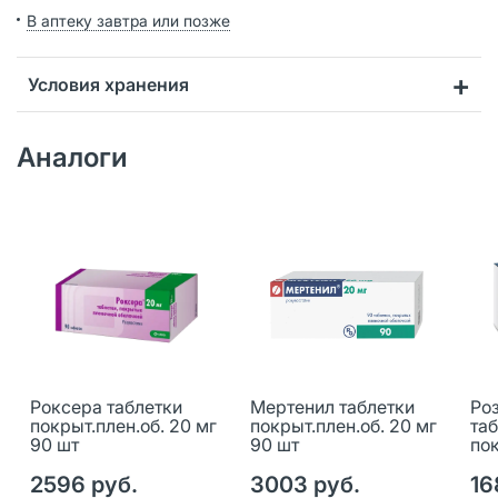
В аптеку завтра или позже
Условия хранения
Аналоги
Роксера таблетки
Мертенил таблетки
Ро
покрыт.плен.об. 20 мг
покрыт.плен.об. 20 мг
та
90 шт
90 шт
пок
90
2596 руб.
3003 руб.
16