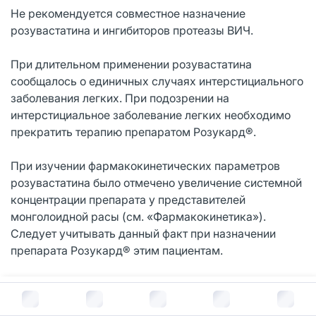
Не рекомендуется совместное назначение
розувастатина и ингибиторов протеазы ВИЧ.
При длительном применении розувастатина
сообщалось о единичных случаях интерстициального
заболевания легких. При подозрении на
интерстициальное заболевание легких необходимо
прекратить терапию препаратом Pозукард®.
При изучении фармакокинетических параметров
розувастатина было отмечено увеличение системной
концентрации препарата у представителей
монголоидной расы (см. «Фармакокинетика»).
Следует учитывать данный факт при назначении
препарата Pозукард® этим пациентам.
Влияние на способность управления
В корзину за
2 648
руб.
автотранспортом и работу с механизмами. Следует