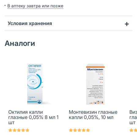
В аптеку завтра или позже
Условия хранения
Аналоги
Октилия капли
Монтевизин глазные
Ви
глазные 0,05% 8 мл 1
капли 0,05%, 10 мл
гла
шт
шт