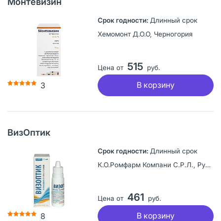
Монтевизин
Длинный срок
Хемомонт Д.О.О, Черногория
515
Цена от
руб.
В корзину
3
ВизОптик
Длинный срок
К.О.Ромфарм Компани С.Р.Л., Румыния
461
Цена от
руб.
В корзину
8