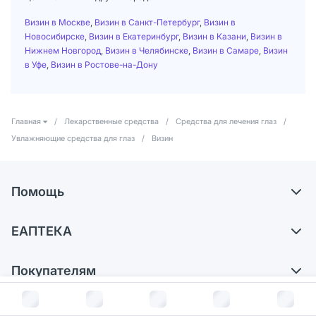
Визин в Москве
,
Визин в Санкт-Петербург
,
Визин в
Новосибирске
,
Визин в Екатеринбург
,
Визин в Казани
,
Визин в
Нижнем Новгород
,
Визин в Челябинске
,
Визин в Самаре
,
Визин
в Уфе
,
Визин в Ростове-на-Дону
Главная
/
Лекарственные средства
/
Средства для лечения глаз
/
Увлажняющие средства для глаз
/
Визин
Помощь
Самовывоз из аптек
ЕАПТЕКА
Обмен и возврат
О компании
Что с моим заказом?
Покупателям
Карьера
Ответы на вопросы
Оплата
В корзину за
513
руб.
Поставщики
Обратная связь
Блог