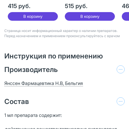
415 руб.
515 руб.
46
В корзину
В корзину
Страница носит информационный характер о наличии препаратов.
Перед назначением и применением проконсультируйтесь с врачом
Инструкция по применению
Производитель
Янссен Фармацевтика Н.В, Бельгия
Состав
1 мл препарата содержит:
действующее вещество:
тетризолина гидрохлорид –