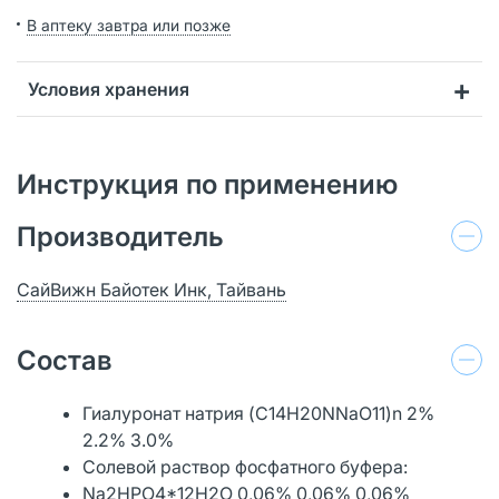
В аптеку завтра или позже
Условия хранения
Инструкция по применению
Производитель
СайВижн Байотек Инк, Тайвань
Состав
Гиалуронат натрия (C14H20NNaO11)n 2%
2.2% 3.0%
Солевой раствор фосфатного буфера:
Na2HPO4*12H2O 0,06% 0,06% 0,06%