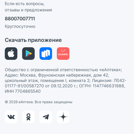
Программа СберСпасибо
Реклама на сайте
Если есть вопросы,
отзывы и предложения
Политика конфиденциальности
Ваши товары на ЕАПТЕКЕ
88007007711
Пользовательское соглашение
Сотрудничество для аптек
Круглосуточно
Политика рекомендаций
СМИ о нас
Скачать приложение
Этика и соответствие
Политика в отношении обработки персональных данных
Общество с ограниченной ответственностью «еАптека»;
Адрес: Москва, Фрунзенская набережная, дом 42,
цокольный этаж, помещение I, комната 2; Лицензия: Л042-
01177-91/00587270 от 09.12.2020 г.; ОГРН: 1147746631988,
ИНН 7704865540
© 2026 eАптека. Все права защищены