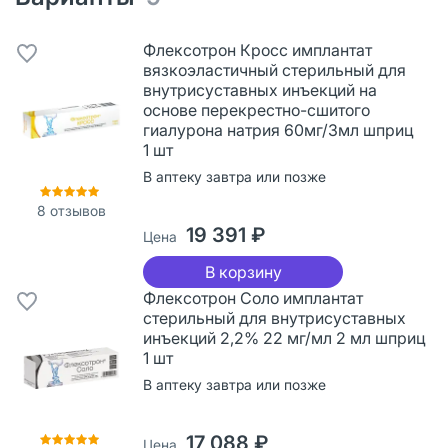
Флексотрон Кросс имплантат
вязкоэластичный стерильный для
внутрисуставных инъекций на
основе перекрестно-сшитого
гиалурона натрия 60мг/3мл шприц
1 шт
В аптеку завтра или позже
8
отзывов
19 391 ₽
Цена
В корзину
Флексотрон Соло имплантат
стерильный для внутрисуставных
инъекций 2,2% 22 мг/мл 2 мл шприц
1 шт
В аптеку завтра или позже
17 088 ₽
Цена