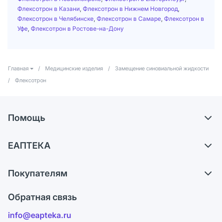
Флексотрон в Казани
,
Флексотрон в Нижнем Новгород
,
Флексотрон в Челябинске
,
Флексотрон в Самаре
,
Флексотрон в
Уфе
,
Флексотрон в Ростове-на-Дону
Главная
/
Медицинские изделия
/
Замещение синовиальной жидкости
/
Флексотрон
Помощь
Самовывоз из аптек
ЕАПТЕКА
Обмен и возврат
О компании
Что с моим заказом?
Покупателям
Карьера
Ответы на вопросы
Оплата
Поставщики
Обратная связь
Блог
Отзывы
Лицензия
info@eapteka.ru