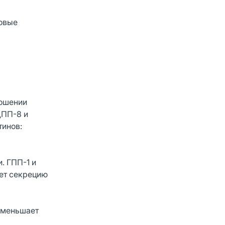
довые
ношении
ДПП-8 и
инов:
. ГПП-1 и
ует секрецию
уменьшает