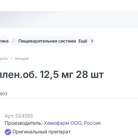
тика
Пищеварительная система
Ещё
араты
/
Випидия
лен.об. 12,5 мг 28 шт
воз
Арт.
524555
Производитель:
Хемофарм ООО, Россия
Оригинальный препарат