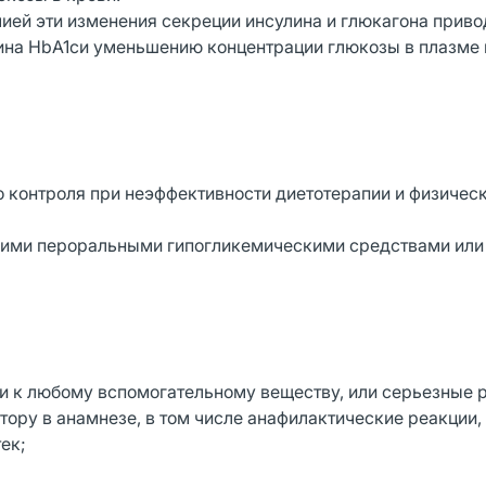
мией эти изменения секреции инсулина и глюкагона приво
ина HbA1cи уменьшению концентрации глюкозы в плазме 
о контроля при неэффективности диетотерапии и физичес
ругими пероральными гипогликемическими средствами или
ли к любому вспомогательному веществу, или серьезные 
ору в анамнезе, в том числе анафилактические реакции,
ек;