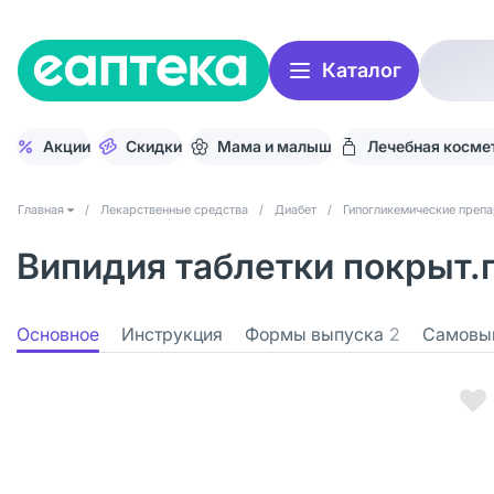
Каталог
Акции
Скидки
Мама и малыш
Лечебная косме
Главная
/
Лекарственные средства
/
Диабет
/
Гипогликемические преп
Випидия таблетки покрыт.п
Основное
Инструкция
Формы выпуска
2
Самовы