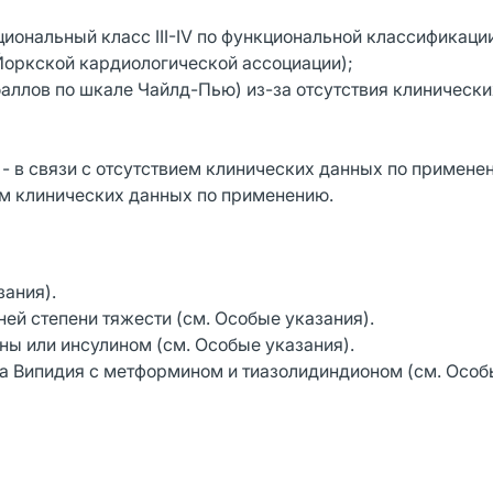
иональный класс III-IV по функциональной классификаци
оркской кардиологической ассоциации);
баллов по шкале Чайлд-Пью) из-за отсутствия клинически
- в связи с отсутствием клинических данных по примене
вием клинических данных по применению.
зания).
ей степени тяжести (см. Особые указания).
ы или инсулином (см. Особые указания).
а Випидия с метформином и тиазолидиндионом (см. Особ