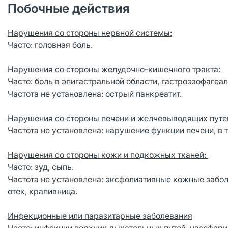
Побочные действия
Нарушения со стороны нервной системы:
Часто: головная боль.
Нарушения со стороны желудочно-кишечного тракта:
Часто: боль в эпигастральной области, гастроэзофаге
Частота не установлена: острый панкреатит.
Нарушения со стороны печени и желчевыводящих путе
Частота не установлена: нарушение функции печени, в 
Нарушения со стороны кожи и подкожных тканей:
Часто: зуд, сыпь.
Частота не установлена: эксфолиативные кожные забо
отек, крапивница.
Инфекционные или паразитарные заболевания