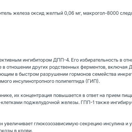
аситель железа оксид желтый 0,06 мг, макрогол-8000 сле
ктивным ингибитором ДПП-4. Его избирательность в от
ие в отношении других родственных ферментов, включая 
ющим в быстром разрушении гормонов семейства инкрет
имого инсулинотропного полипептида (ГИП).
ике, их концентрация повышается в ответ на прием пищи
а-клетками поджелудочной железы. ГПП-1 также ингибир
ин увеличивает глюкозозависимую секрецию инсулина и 
козы в крови.