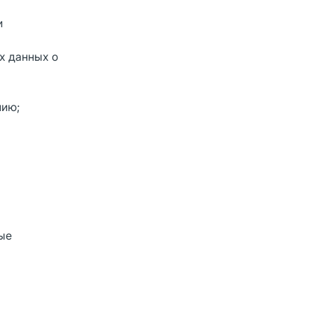
и
х данных о
нию;
ые