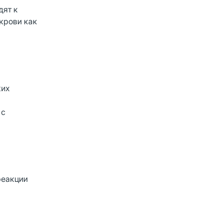
дят к
крови как
ких
 с
реакции