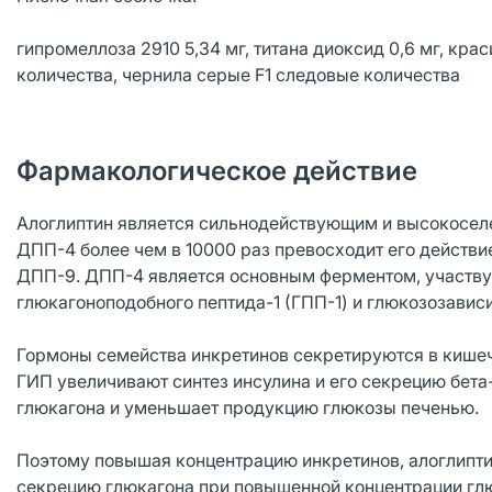
гипромеллоза 2910 5,34 мг, титана диоксид 0,6 мг, кр
количества, чернила серые F1 следовые количества
Фармакологическое действие
Алоглиптин является сильнодействующим и высокоселе
ДПП-4 более чем в 10000 раз превосходит его действ
ДПП-9. ДПП-4 является основным ферментом, участву
глюкагоноподобного пептида-1 (ГПП-1) и глюкозозавис
Гормоны семейства инкретинов секретируются в кишечн
ГИП увеличивают синтез инсулина и его секрецию бет
глюкагона и уменьшает продукцию глюкозы печенью.
Поэтому повышая концентрацию инкретинов, алоглипт
секрецию глюкагона при повышенной концентрации глю