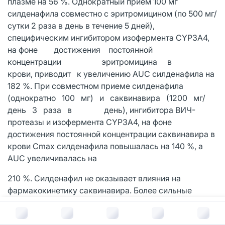
плазме на 56 %. Однократный прием 100 мг
силденафила совместно с эритромицином (по 500 мг/
сутки 2 раза в день в течение 5 дней),
специфическим ингибитором изофермента CYP3A4,
на фоне достижения постоянной
концентрации эритромицина в
крови, приводит к увеличению AUC силденафила на
182 %. При совместном приеме силденафила
(однократно 100 мг) и саквинавира (1200 мг/
день 3 раза в день), ингибитора ВИЧ-
протеазы и изофермента CYP3A4, на фоне
достижения постоянной концентрации саквинавира в
крови Сmах силденафила повышалась на 140 %, a
AUC увеличивалась на
210 %. Силденафил не оказывает влияния на
фармакокинетику саквинавира. Более сильные
ингибиторы изофермента CYP3A4, такие как
В корзину за
1 047
руб.
кетоконазол и итраконазол, могут вызывать и более