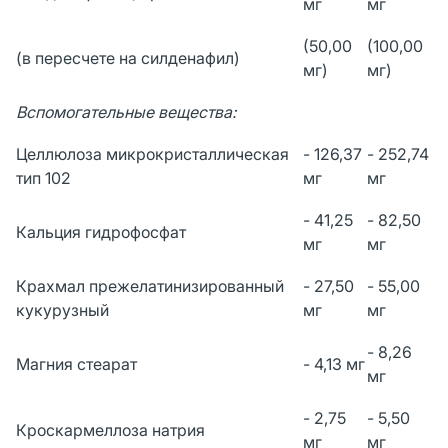
мг
мг
(50,00
(100,00
(в пересчете на силденафил)
мг)
мг)
Вспомогательные вещества:
Целлюлоза микрокристаллическая
- 126,37
- 252,74
тип 102
мг
мг
- 41,25
- 82,50
Кальция гидрофосфат
мг
мг
Крахмал прежелатинизированный
- 27,50
- 55,00
кукурузный
мг
мг
- 8,26
Магния стеарат
- 4,13 мг
мг
- 2,75
- 5,50
Кроскармеллоза натрия
мг
мг