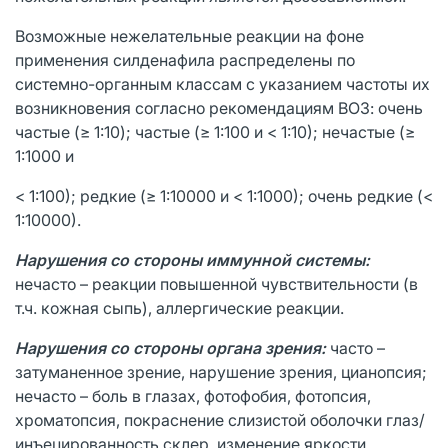
Возможные нежелательные реакции на фоне
применения силденафила распределены по
системно-органным классам с указанием частоты их
возникновения согласно рекомендациям ВОЗ: очень
частые (≥ 1:10); частые (≥ 1:100 и < 1:10); нечастые (≥
1:1000 и
< 1:100); редкие (≥ 1:10000 и < 1:1000); очень редкие (<
1:10000).
Нарушения со стороны иммунной системы:
нечасто – реакции повышенной чувствительности (в
т.ч. кожная сыпь), аллергические реакции.
Нарушения со стороны органа зрения:
часто –
затуманенное зрение, нарушение зрения, цианопсия;
нечасто – боль в глазах, фотофобия, фотопсия,
хроматопсия, покраснение слизистой оболочки глаз/
инъецированность склер, изменение яркости