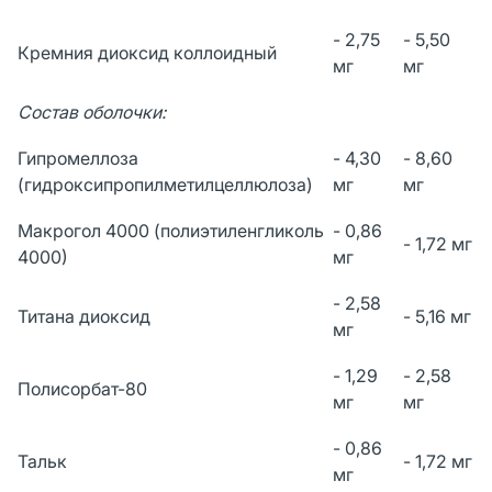
- 2,75
- 5,50
Кремния диоксид коллоидный
мг
мг
Состав оболочки:
Гипромеллоза
- 4,30
- 8,60
(гидроксипропилметилцеллюлоза)
мг
мг
Макрогол 4000 (полиэтиленгликоль
- 0,86
- 1,72 мг
4000)
мг
- 2,58
Титана диоксид
- 5,16 мг
мг
- 1,29
- 2,58
Полисорбат-80
мг
мг
- 0,86
Тальк
- 1,72 мг
мг