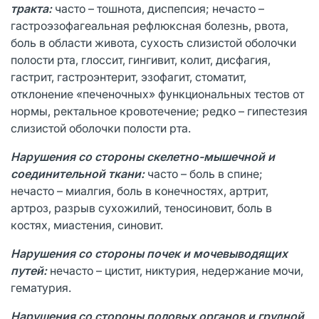
тракта:
часто – тошнота, диспепсия; нечасто –
гастроэзофагеальная рефлюксная болезнь, рвота,
боль в области живота, сухость слизистой оболочки
полости рта, глоссит, гингивит, колит, дисфагия,
гастрит, гастроэнтерит, эзофагит, стоматит,
отклонение «печеночных» функциональных тестов от
нормы, ректальное кровотечение; редко – гипестезия
слизистой оболочки полости рта.
Нарушения со стороны скелетно-мышечной и
соединительной ткани:
часто – боль в спине;
нечасто – миалгия, боль в конечностях, артрит,
артроз, разрыв сухожилий, теносиновит, боль в
костях, миастения, синовит.
Нарушения со стороны почек и мочевыводящих
путей:
нечасто – цистит, никтурия, недержание мочи,
гематурия.
Нарушения со стороны половых органов и грудной