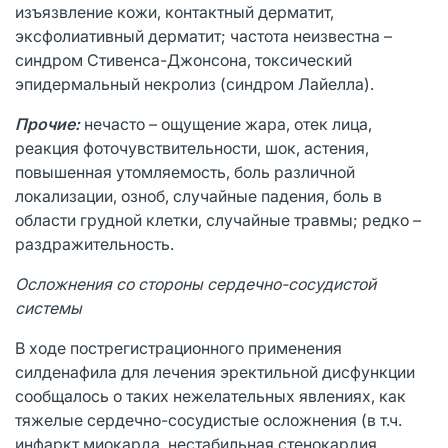
изъязвление кожи, контактный дерматит,
эксфолиативный дерматит; частота неизвестна –
синдром Стивенса-Джонсона, токсический
эпидермальный некролиз (синдром Лайелла).
Прочие:
нечасто – ощущение жара, отек лица,
реакция фоточувствительности, шок, астения,
повышенная утомляемость, боль различной
локализации, озноб, случайные падения, боль в
области грудной клетки, случайные травмы; редко –
раздражительность.
Осложнения со стороны сердечно-сосудистой
системы
В ходе пострегистрационного применения
силденафила для лечения эректильной дисфункции
сообщалось о таких нежелательных явлениях, как
тяжелые сердечно-сосудистые осложнения (в т.ч.
инфаркт миокарда, нестабильная стенокардия,