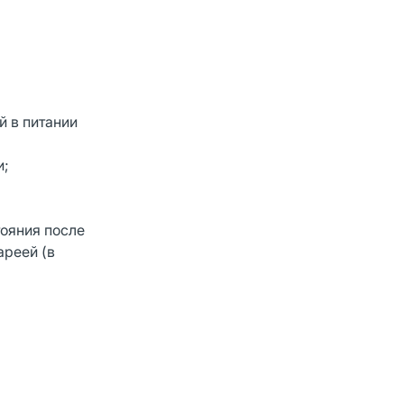
й в питании
и;
тояния после
ареей (в