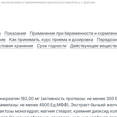
д назначением и применением проконсультируйтесь с врачом
е
Показания
Применение при беременности и кормлен
вие
Как принимать, курс приема и дозировка
Передози
словия хранения
Срок годности
Действующее веществ
креатин 192,00 мг (активность протеазы: не менее 300
 амилазы: не менее 4500 Ед.МФФ), Экстракт бычьей желчи
актозы моногидрат, магния стеарат, кремния диоксид ко