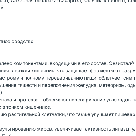
ат, Сахарная оболочка: сахароза, кальция карбонат, тал
й.
тное средство
лено компонентами, входящими в его состав. Энзистал®
дания в тонкий кишечник, что защищает ферменты от раз
быстрому и полному перевариванию пищи, облегчает симп
щение тяжести и переполнения желудка, метеоризм, од
).
ипаза и протеаза - облегчают переваривание углеводов, 
ю в тонком кишечнике.
ю растительной клетчатки, что также улучшает пищева
мульгированию жиров, увеличивает активность липазы, у