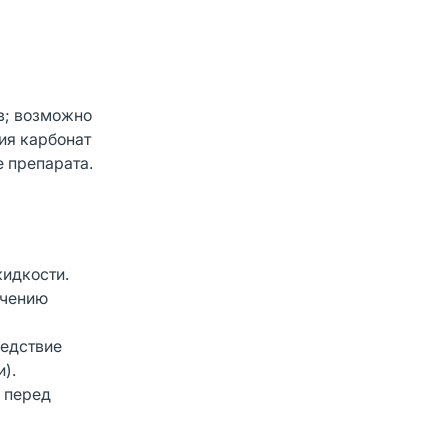
в; возможно
ия карбонат
 препарата.
жидкости.
ачению
ледствие
).
й перед