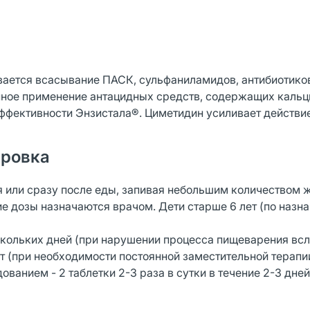
ается всасывание ПАСК, сульфаниламидов, антибиотико
ное применение антацидных средств, содержащих кальц
ффективности Энзистала®. Циметидин усиливает действие
ировка
 или сразу после еды, запивая небольшим количеством 
кие дозы назначаются врачом. Дети старше 6 лет (по назн
кольких дней (при нарушении процесса пищеварения вс
т (при необходимости постоянной заместительной терапии
анием - 2 таблетки 2-3 раза в сутки в течение 2-3 дне