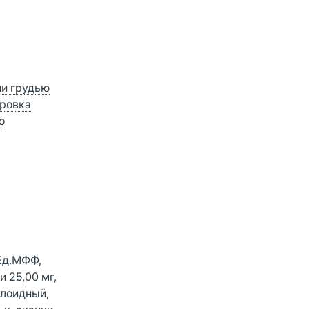
ии грудью
ровка
о
 Ед.МФФ,
 25,00 мг,
ллоидный,