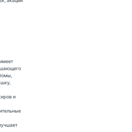
ьк, акации
 имеет
рушающего
томы,
ышку,
жиров и
рительные
лучшает