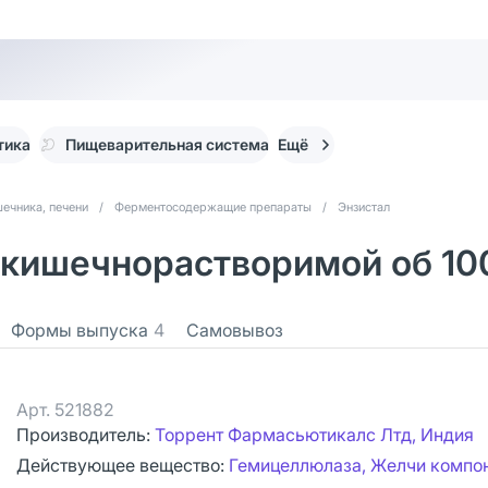
тика
Пищеварительная система
Ещё
ечника, печени
/
Ферментосодержащие препараты
/
Энзистал
.кишечнорастворимой об 10
Формы выпуска
4
Самовывоз
Арт.
521882
Производитель:
Торрент Фармасьютикалс Лтд, Индия
Действующее вещество:
Гемицеллюлаза, Желчи компо