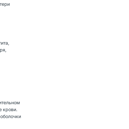
атери
ита,
ря,
лительном
е крови.
 оболочки