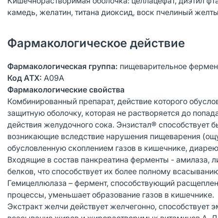
Кишечнорастворимая оболочка: целлацефат, диэтил фтал
камедь, желатин, титана диоксид, воск пчелиный желты
Фармакологическое действие
Фармакологическая группа:
пищеварительное фермен
Код АТХ:
A09A
Фармакологические свойства
Комбинированный препарат, действие которого обуслов
защитную оболочку, которая не растворяется до попа
действия желудочного сока. Энзистал® способствует 
возникающие вследствие нарушения пищеварения (ощу
обусловленную скоплением газов в кишечнике, диарею
Входящие в состав панкреатина ферменты - амилаза, л
белков, что способствует их более полному всасывани
Гемицеллюлаза – фермент, способствующий расщеплени
процессы, уменьшает образование газов в кишечнике.
Экстракт желчи действует желчегонно, способствует э