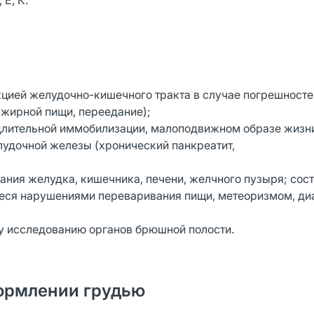
Е, К.
цией желудочно-кишечного тракта в случае погрешносте
 жирной пищи, переедание);
длительной иммобилизации, малоподвижном образе жизн
удочной железы (хронический панкреатит,
ния желудка, кишечника, печени, желчного пузыря; сос
еся нарушениями переваривания пищи, метеоризмом, ди
му исследованию органов брюшной полости.
ормлении грудью