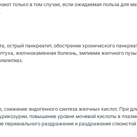
ают только в том случае, если ожидаемая польза для м
.
, острый панкреатит, обострение хронического панкреат
елтуха, желчнокаменная болезнь, эмпиема желчного пузы
олелитиаз.
те, снижение эндогенного синтеза желчных кислот. При д
урикозурии, повышение уровня мочевой кислоты в плазм
ие перианального раздражения и раздражения слизистой