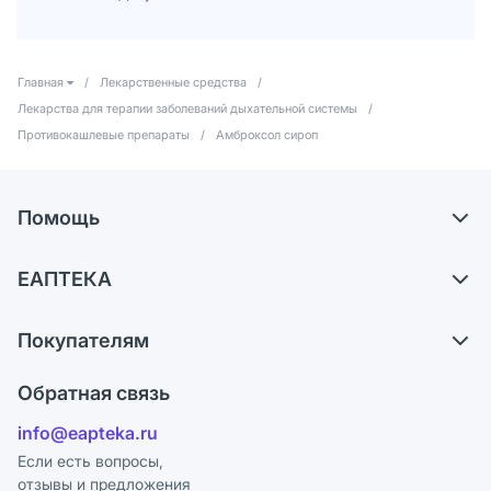
Главная
/
Лекарственные средства
/
Лекарства для терапии заболеваний дыхательной системы
/
Противокашлевые препараты
/
Амброксол сироп
Помощь
Самовывоз из аптек
ЕАПТЕКА
Обмен и возврат
О компании
Что с моим заказом?
Покупателям
Карьера
Ответы на вопросы
Оплата
Поставщики
Обратная связь
Блог
Отзывы
Лицензия
info@eapteka.ru
Программа СберСпасибо
Реклама на сайте
Если есть вопросы,
отзывы и предложения
Политика конфиденциальности