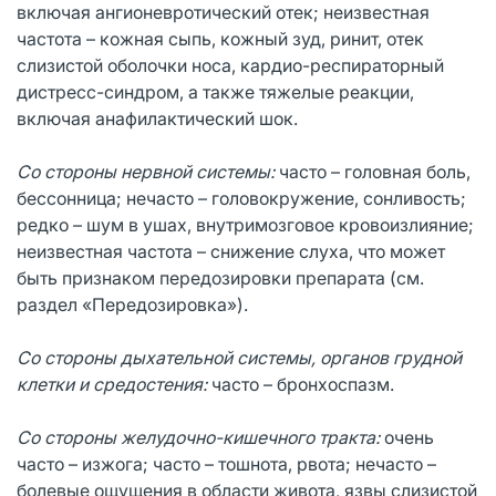
включая ангионевротический отек; неизвестная
частота – кожная сыпь, кожный зуд, ринит, отек
слизистой оболочки носа, кардио-респираторный
дистресс-синдром, а также тяжелые реакции,
включая анафилактический шок.
Со стороны нервной системы:
часто – головная боль,
бессонница; нечасто – головокружение, сонливость;
редко – шум в ушах, внутримозговое кровоизлияние;
неизвестная частота – снижение слуха, что может
быть признаком передозировки препарата (см.
раздел «Передозировка»).
Со стороны дыхательной системы, органов грудной
клетки и средостения:
часто – бронхоспазм.
Со стороны желудочно-кишечного тракта:
очень
часто – изжога; часто – тошнота, рвота; нечасто –
болевые ощущения в области живота, язвы слизистой