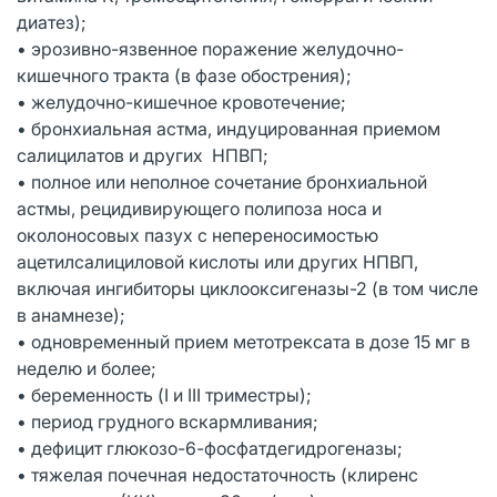
диатез);
• эрозивно-язвенное поражение желудочно-
кишечного тракта (в фазе обострения);
• желудочно-кишечное кровотечение;
• бронхиальная астма, индуцированная приемом
салицилатов и других НПВП;
• полное или неполное сочетание бронхиальной
астмы, рецидивирующего полипоза носа и
околоносовых пазух с непереносимостью
ацетилсалициловой кислоты или других НПВП,
включая ингибиторы циклооксигеназы-2 (в том числе
в анамнезе);
• одновременный прием метотрексата в дозе 15 мг в
неделю и более;
• беременность (I и III триместры);
• период грудного вскармливания;
• дефицит глюкозо-6-фосфатдегидрогеназы;
• тяжелая почечная недостаточность (клиренс