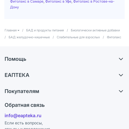
Фитолакс в Самаре
,
Фитолакс в Уфе
,
Фитолакс в Ростове-на-
Дону
Главная
/
БАД и продукты питания
/
Биологически активные добавки
/
БАД желудочно-кишечные
/
Слабительные для взрослых
/
Фитолакс
Помощь
Самовывоз из аптек
ЕАПТЕКА
Обмен и возврат
О компании
Что с моим заказом?
Покупателям
Карьера
Ответы на вопросы
Оплата
Поставщики
Обратная связь
Блог
Отзывы
Лицензия
info@eapteka.ru
Программа СберСпасибо
Реклама на сайте
Если есть вопросы,
отзывы и предложения