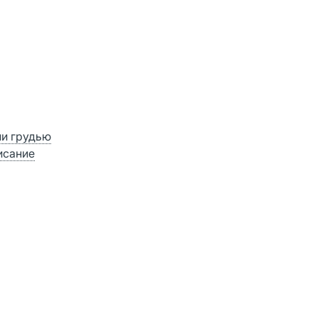
ии грудью
исание