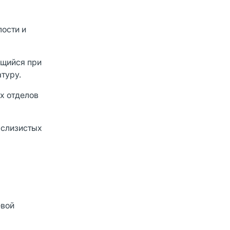
ости и
ющийся при
туру.
х отделов
 слизистых
евой