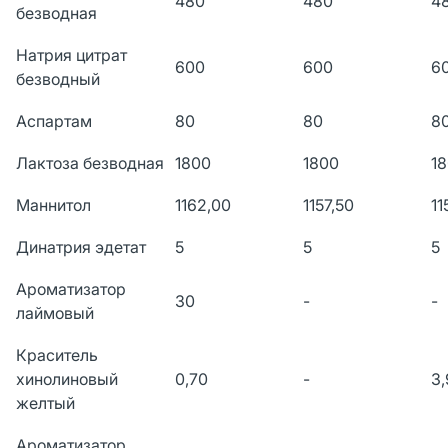
480
480
4
безводная
Натрия цитрат
600
600
6
безводный
Аспартам
80
80
8
Лактоза безводная
1800
1800
1
Маннитол
1162,00
1157,50
11
Динатрия эдетат
5
5
5
Ароматизатор
30
-
-
лаймовый
Краситель
хинолиновый
0,70
-
3,
желтый
Ароматизатор