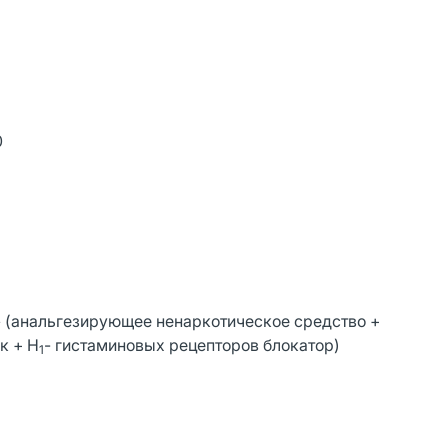
0
 (анальгезирующее ненаркотическое средство +
к + Н
- гистаминовых рецепторов блокатор)
1