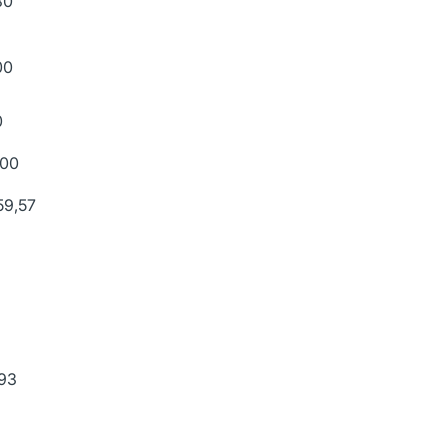
80
00
0
800
59,57
93