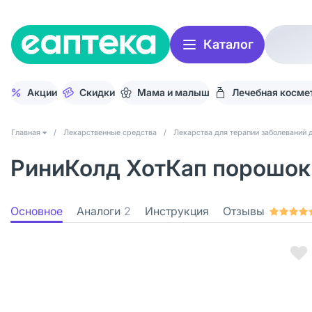
Каталог
Акции
Скидки
Мама и малыш
Лечебная косме
Главная
/
Лекарственные средства
/
Лекарства для терапии заболеваний 
РиниКолд ХотКап порошок 
Основное
Аналоги
2
Инструкция
Отзывы