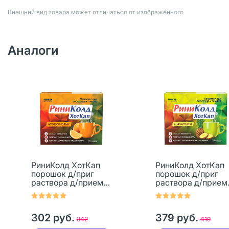
Bнешний вид товара может отличаться от изображённого
Аналоги
РиниКолд ХотКап
РиниКолд ХотКап
порошок д/приг
порошок д/приг
раствора д/приема
раствора д/прием
внутрь апельсин 10
внутрь ананас 10 
шт
302 руб.
379 руб.
342
419