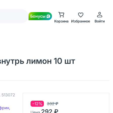
Бонусы
Корзина
Избранное
Войти
нутрь лимон 10 шт
.
513072
−12%
332 ₽
фрин,
292 ₽
Цена