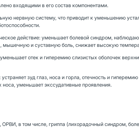
влено входящими в его состав компонентами.
ную нервную систему, что приводит к уменьшению устал
ботоспособности.
еское действие: уменьшает болевой синдром, наблюда
ль, мышечную и суставную боль, снижает высокую темпера
уменьшает отек и гиперемию слизистых оболочек верхни
страняет зуд глаз, носа и горла, отечность и гиперемию
ух носа, уменьшает экссудативные проявления.
 ОРВИ, в том числе, гриппа (лихорадочный синдром, бол