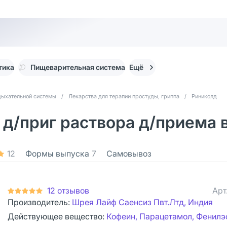
тика
Пищеварительная система
Ещё
дыхательной системы
/
Лекарства для терапии простуды, гриппа
/
Риниколд
д/приг раствора д/приема в
12
Формы выпуска
7
Самовывоз
12 отзывов
Арт
Производитель:
Шрея Лайф Саенсиз Пвт.Лтд, Индия
Действующее вещество:
Кофеин, Парацетамол, Фенилэ