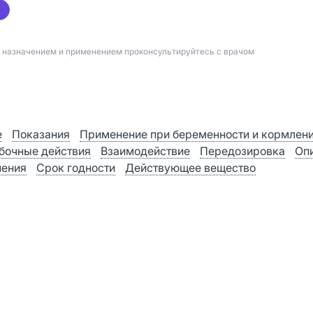
д назначением и применением проконсультируйтесь с врачом
е
Показания
Применение при беременности и кормлен
бочные действия
Взаимодействие
Передозировка
Оп
нения
Срок годности
Действующее вещество