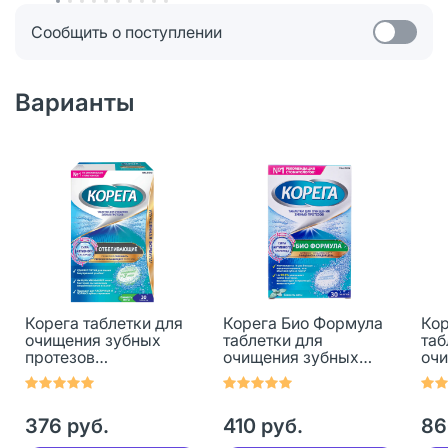
Сообщить о поступлении
Варианты
Корега таблетки для
Корега Био Формула
Кор
очищения зубных
таблетки для
таб
протезов
очищения зубных
очи
отбеливающие 30 шт
протезов 30 шт
про
376 руб.
410 руб.
86