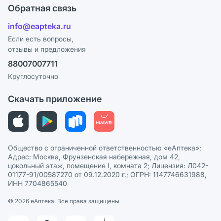
Оплата
Поставщики
Обратная связь
Блог
Отзывы
Лицензия
info@eapteka.ru
Программа СберСпасибо
Реклама на сайте
Если есть вопросы,
отзывы и предложения
Политика конфиденциальности
Ваши товары на ЕАПТЕКЕ
88007007711
Пользовательское соглашение
Сотрудничество для аптек
Круглосуточно
Политика рекомендаций
СМИ о нас
Скачать приложение
Этика и соответствие
Политика в отношении обработки персональных данных
Общество с ограниченной ответственностью «еАптека»;
Адрес: Москва, Фрунзенская набережная, дом 42,
цокольный этаж, помещение I, комната 2; Лицензия: Л042-
01177-91/00587270 от 09.12.2020 г.; ОГРН: 1147746631988,
ИНН 7704865540
© 2026 eАптека. Все права защищены