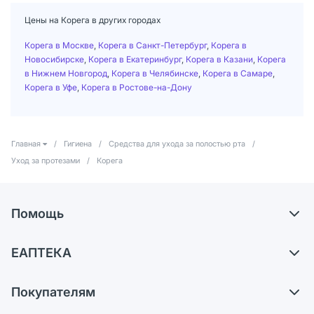
Цены на Корега в других городах
Корега в Москве
,
Корега в Санкт-Петербург
,
Корега в
Новосибирске
,
Корега в Екатеринбург
,
Корега в Казани
,
Корега
в Нижнем Новгород
,
Корега в Челябинске
,
Корега в Самаре
,
Корега в Уфе
,
Корега в Ростове-на-Дону
Главная
/
Гигиена
/
Средства для ухода за полостью рта
/
Уход за протезами
/
Корега
Помощь
Самовывоз из аптек
ЕАПТЕКА
Обмен и возврат
О компании
Что с моим заказом?
Покупателям
Карьера
Ответы на вопросы