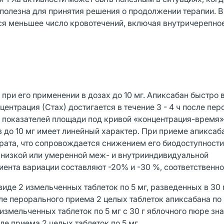
полезна для принятия решения о продолжении терапии. В
ся меньшее число кровотечений, включая внутричерепно
при его применении в дозах до 10 мг. Апиксабан быстро
ентрация (Стах) достигается в течение 3 - 4 ч после пер
я показателей площади под кривой «концентрация-время»
 до 10 мг имеет линейный характер. При приеме апиксаб
рата, что сопровождается снижением его биодоступности
 низкой или умеренной меж- и внутрииндивидуальной
нта вариации составляют -20% и -30 %, соответственно
виде 2 измельченных таблеток по 5 мг, разведенных в 30
ле перорального приема 2 целых таблеток апиксабана по 
 измельченных таблеток по 5 мг с 30 г яблочного пюре зн
ле приема 2 целых таблеток по 5 мг.