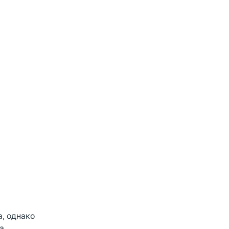
а, однако
а