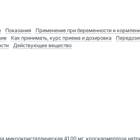
е
Показания
Применение при беременности и кормлен
вие
Как принимать, курс приема и дозировка
Передози
ости
Действующее вещество
за микрокристаллическая 41,00 мг, кроскармеллоза натри