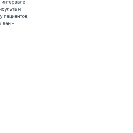
в интервале
нсульта и
у пациентов,
 вен -