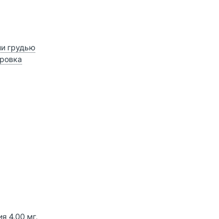
ии грудью
ровка
я 4,00 мг,