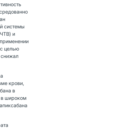
ктивность
осредованно
бан
ей системы
ЧТВ) и
 применении
 с целью
н снижал
на
зме крови,
бана в
я в широком
 апиксабана
рата