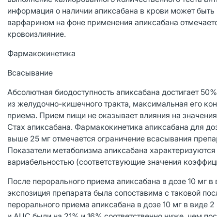
информация о наличии апиксабана в крови может быть 
варфарином на фоне применения апиксабана отмечает
кровоизлияние.
Фармакокинетика
Всасывание
Абсолютная биодоступность апиксабана достигает 50% 
из желудочно-кишечного тракта, максимальная его конц
приема. Прием пищи не оказывает влияния на значени
Стах апиксабана. Фармакокинетика апиксабана для доз
выше 25 мг отмечается ограничение всасывания препа
Показатели метаболизма апиксабана характеризуются
вариабельностью (соответствующие значения коэффицие
После перорального приема апиксабана в дозе 10 мг в 
экспозиция препарата была сопоставима с таковой пос
перорального приема апиксабана в дозе 10 мг в виде 2
и AUC были на 21% и 16% соответственно ниже, чем пос