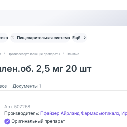
тика
Пищеварительная система
Ещё
и
/
Противосвертывающие препараты
/
Эликвис
лен.об. 2,5 мг 20 шт
воз
Документы
1
Арт.
507258
Производитель:
Пфайзер Айрлэнд Фармасьютикалз, И
Оригинальный препарат