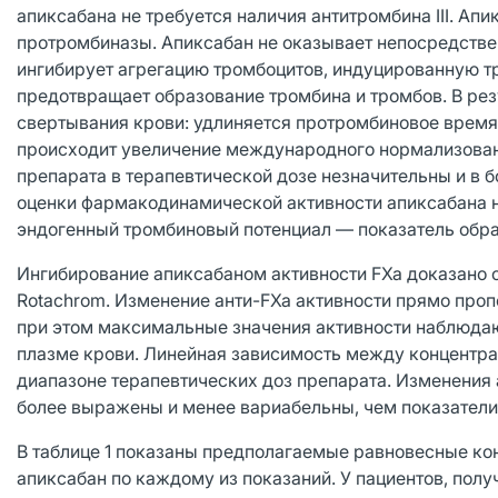
апиксабана не требуется наличия антитромбина III. Ап
протромбиназы. Апиксабан не оказывает непосредстве
ингибирует агрегацию тромбоцитов, индуцированную тр
предотвращает образование тромбина и тромбов. В ре
свертывания крови: удлиняется протромбиновое время
происходит увеличение международного нормализован
препарата в терапевтической дозе незначительны и в 
оценки фармакодинамической активности апиксабана н
эндогенный тромбиновый потенциал — показатель обра
Ингибирование апиксабаном активности FXa доказано 
Rotachrom. Изменение анти-FXa активности прямо про
при этом максимальные значения активности наблюда
плазме крови. Линейная зависимость между концентра
диапазоне терапевтических доз препарата. Изменения 
более выражены и менее вариабельны, чем показатели
В таблице 1 показаны предполагаемые равновесные кон
апиксабан по каждому из показаний. У пациентов, пол