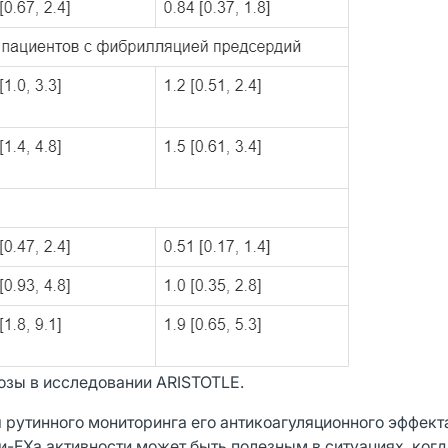
озы в исследовании ARISTOTLE.
 рутинного мониторинга его антикоагуляционного эффект
и-FXa активности может быть полезным в ситуациях, когд