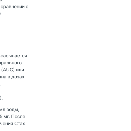
 сравнении с
е
 всасывается
орального
 (AUC) или
ана в дозах
.
).
 мл воды,
5 мг. После
ачения Стах