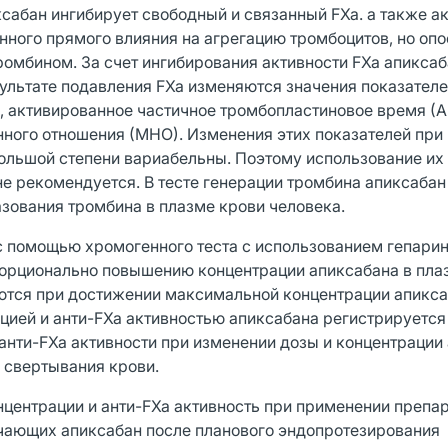
иксабан ингибирует свободный и связанный FXa. а также а
нного прямого влияния на агрегацию тромбоцитов, но оп
омбином. За счет ингибирования активности FXa апикса
зультате подавления FXa изменяются значения показател
, активированное частичное тромбопластиновое время (А
ного отношения (МНО). Изменения этих показателей при
большой степени вариабельны. Поэтому использование их
е рекомендуется. В тесте генерации тромбина апиксаба
зования тромбина в плазме крови человека.
с помощью хромогенного теста с использованием гепари
порционально повышению концентрации апиксабана в пла
ются при достижении максимальной концентрации апикса
цией и анти-FXa активностью апиксабана регистрируетс
анти-FXa активности при изменении дозы и концентрации
 свертывания крови.
центрации и анти-FXa активность при применении препа
учающих апиксабан после планового эндопротезирования