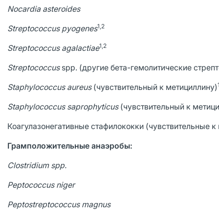
Nocardia asteroides
1,2
Streptococcus pyogenes
1,2
Streptococcus agalactiae
Streptococcus
spp. (другие бета-гемолитические стреп
Staphylococcus aureus
(чувствительный к метициллину)
Staphylococcus saprophyticus
(чувствительный к метиц
Коагулазонегативные стафилококки (чувствительные к 
Грамположительные анаэробы:
Clostridium
spp.
Peptococcus niger
Peptostreptococcus magnus