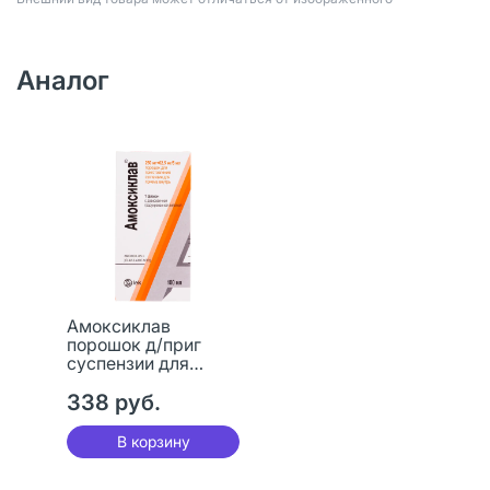
Аналог
Амоксиклав
порошок д/приг
суспензии для
приема внутрь 250
мг+62,5 мг/5 мл 15,8
338 руб.
г 1 шт
В корзину