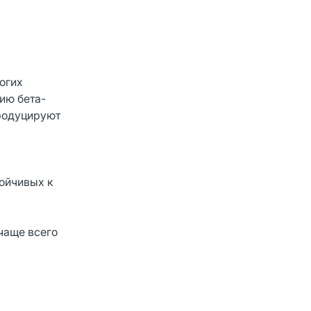
огих
ию бета-
продуцируют
ойчивых к
чаще всего