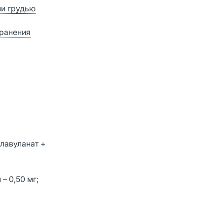
ии грудью
хранения
клавуланат +
– 0,50 мг;