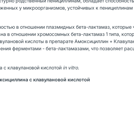
уктурно родственный пенициллинам, обладает способност
уженных у микроорганизмов, устойчивых к пенициллинам
ностью в отношении плазмидных бета-лактамаз, которые 
вна в отношении хромосомных бета-лактамаз 1 типа, кото
авулановой кислоты в препарате Амоксициллин + Клавула
ния ферментами - бета-лактамазами, что позволяет рас
а с клавулановой кислотой
in vitro.
ксициллина с клавулановой кислотой