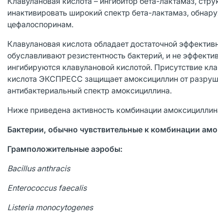
Клавулановая кислота – ингибитор бета-лактамаз, стр
инактивировать широкий спектр бета-лактамаз, обнар
цефалоспоринам.
Клавулановая кислота обладает достаточной эффектив
обуславливают резистентность бактерий, и не эффекти
ингибируются клавулановой кислотой. Присутствие кл
кислота ЭКСПРЕСС защищает амоксициллин от разруше
антибактериальный спектр амоксициллина.
Ниже приведена активность комбинации амоксициллин
Бактерии, обычно чувствительные к комбинации амо
Грамположительные
аэробы
:
Bacillus anthracis
Enterococcus faecalis
Listeria monocytogenes