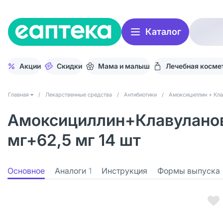
Каталог
Акции
Скидки
Мама и малыш
Лечебная косме
Главная
/
Лекарственные средства
/
Антибиотики
/
Амоксициллин + Кла
Амоксициллин+Клавуланов
мг+62,5 мг 14 шт
Основное
Аналоги
1
Инструкция
Формы выпуска