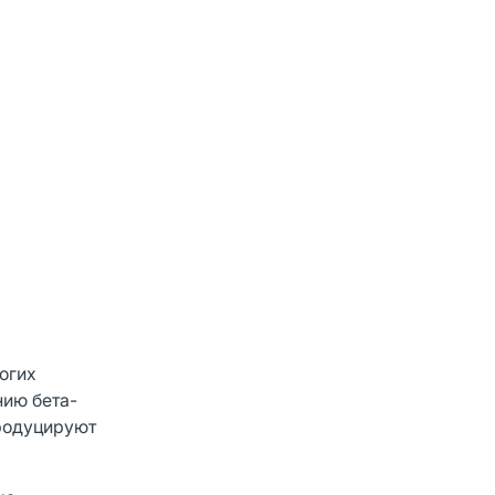
;
огих
нию бета-
продуцируют