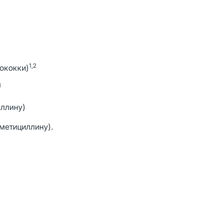
1,2
тококки)
1
иллину)
метициллину).