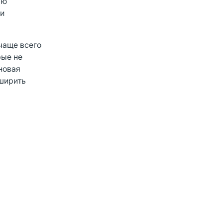
ью
 и
чаще всего
рые не
новая
ширить