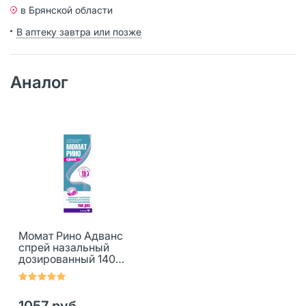
в Брянской области
В аптеку завтра или позже
Аналог
Момат Рино Адванс
спрей назальный
дозированный 140
мкг+50 мкг/доза 150
доз 1 шт
1057 руб.