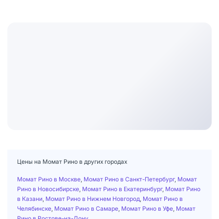
Цены на Момат Рино в других городах
Момат Рино в Москве
,
Момат Рино в Санкт-Петербург
,
Момат
Рино в Новосибирске
,
Момат Рино в Екатеринбург
,
Момат Рино
в Казани
,
Момат Рино в Нижнем Новгород
,
Момат Рино в
Челябинске
,
Момат Рино в Самаре
,
Момат Рино в Уфе
,
Момат
Рино в Ростове-на-Дону