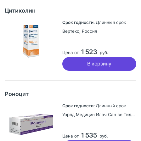
Цитиколин
Длинный срок
Вертекс, Россия
1 523
Цена от
руб.
В корзину
Роноцит
Длинный срок
Уорлд Медицин Илач Сан ве Тидж А.Ш., Турция
1 535
Цена от
руб.