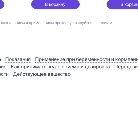
В корзину
В корзи
д назначением и применением проконсультируйтесь с врачом
е
Показания
Применение при беременности и кормлен
вие
Как принимать, курс приема и дозировка
Передози
ости
Действующее вещество