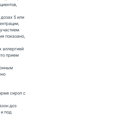
циентов,
дозах 5 или
ентрации,
 участием
ия показано,
х аллергией
что прием
зонным
ено
орме сироп с
азон доз
 и под