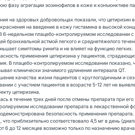
днюю фазу агрегации эозинофилов в коже и конъюнктиве па
ия на здоровых добровольцах показали, что цетиризин в 
окраснения на введение в кожу гистамина в высокой конц
 В 6-недельном плацебо-контролируемом исследовании с
ей бронхиальной астмой легкого и среднетяжелого течен
еньшает симптомы ринита и не влияет на функцию легких.
асность применения цетиризина у пациентов, страдающи
ния. В плацебо-контролируемом исследовании показано, 
вызывал клинически значимого удлинения интервала QT.
шение качества жизни пациентов с круглогодичным и се
ании с участием пациентов в возрасте 5-12 лет не выявл
екту цетиризина.
сь в течение трех дней после отмены препарата при его
ролируемом исследовании препарата в лекарственной ф
 продемонстрирована безопасность применения препарата.
, что приблизительно соответствовало 4,5 мг в день (диап
й от 6 до 12 месяцев возможно только по назначению врача