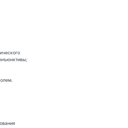
гического
конъюнктивы;
ролем.
рования