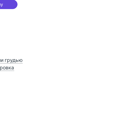
ну
ии грудью
ровка