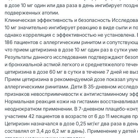
в дозе 10 мг один или два раза в день ингибирует поз
подверженных атопии.
Клиническая эффективность и безопасность Исследован
10 мг значительно ингибирует реакцию в виде сыпи и п
однако корреляция с эффективностью не установлена.
186 пациентов с аллергическим ринитом и сопутствующ
что прием цетиризина в дозе 10 мг один раз в сутки ум
Результаты данного исследования подтверждают безоп
и бронхиальной астмой легкого и среднетяжелого тече
цетиризина в дозе 60 мг в сутки в течение 7 дней не 
Прием цетиризина в рекомендуемой дозе показал улуч
аллергическими ринитами. Дети В 35-дневном исследов
признаков невосприимчивости к антигистаминному эфф
Нормальная реакция кожи на гистамин восстанавливала
неоднократном применении. В 7-дневном плацебо-конт
участием 42 пациентов в возрасте от 6 до 11 месяцев
Цетиризин назначался в дозе 0,25 мг/кг два раза в день
составлял от 3,4 до 6,2 мг в день). Применение у дете