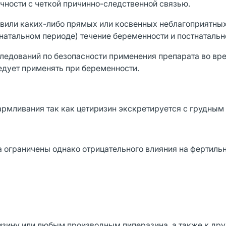
чности с четкой причинно-следственной связью.
вили каких-либо прямых или косвенных неблагоприятны
тнатальном периоде) течение беременности и постнатальн
ледований по безопасности применения препарата во вр
едует применять при беременности.
армливания так как цетиризин экскретируется с грудным
 ограничены однако отрицательного влияния на фертильн
изину или любым производным пиперазина, а также к др