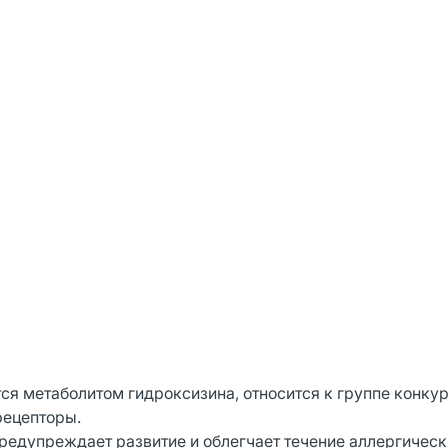
ся метаболитом гидроксизина, относится к группе конку
рецепторы.
редупреждает развитие и облегчает течение аллергическ