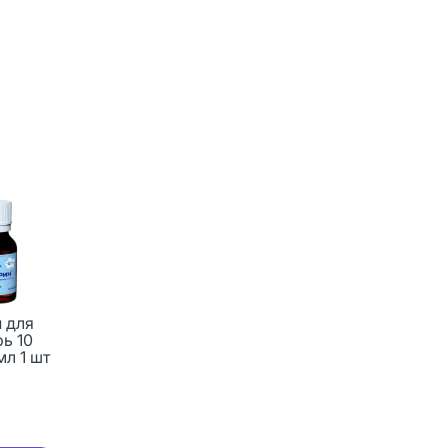
 для
ь 10
мл 1 шт