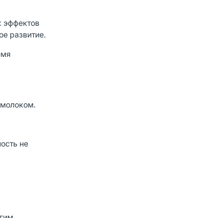
х эффектов
ое развитие.
емя
 молоком.
ость не
угим