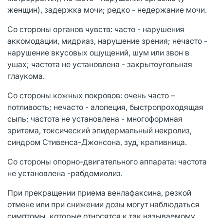
женщин), задержка мочи; редко - недержание мочи.
Со стороны органов чувств: часто - нарушения
аккомодации, мидриаз, нарушение зрения; нечасто -
нарушение вкусовых ощущений, шум или звон в
ушах; частота не установлена - закрытоугольная
глаукома.
Со стороны кожных покровов: очень часто –
потливость; нечасто - алопеция, быстропроходящая
сыпь; частота не установлена - многоформная
эритема, токсический эпидермальный некролиз,
синдром Стивенса-Джонсона, зуд, крапивница.
Со стороны опорно-двигательного аппарата: частота
не установлена -рабдомиолиз.
При прекращении приема венлафаксина, резкой
отмене или при снижении дозы могут наблюдаться
симптомы, которые относятся к так называемому