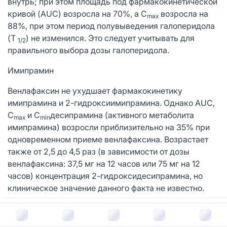
внутрь; при этом площадь под фармакокинетической
кривой (AUC) возросла на 70%, а C
возросла на
max
88%, при этом период полувыведения галоперидола
(T
) не изменился. Это следует учитывать для
1/2
правильного выбора дозы галоперидола.
Имипрамин
Венлафаксин не ухудшает фармакокинетику
имипрамина и 2-гидроксиимипрамина. Однако AUC,
C
и C
десипрамина (активного метаболита
max
min
имипрамина) возросли приблизительно на 35% при
одновременном приеме венлафаксина. Возрастает
также от 2,5 до 4,5 раз (в зависимости от дозы
венлафаксина: 37,5 мг на 12 часов или 75 мг на 12
часов) концентрация 2-гидроксидесипрамина, но
клиническое значение данного факта не известно.
Метопролол
В корзину за
883
руб.