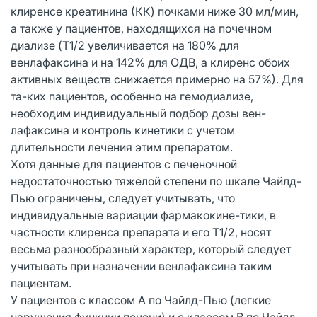
клиренсе креатинина (КК) почками ниже 30 мл/мин,
а также у пациентов, находящихся на почечном
диализе (T1/2 увеличивается на 180% для
венлафаксина и на 142% для ОДВ, а клиренс обоих
активных веществ снижается примерно на 57%). Для
та-ких пациентов, особенно на гемодиализе,
необходим индивидуальный подбор дозы вен-
лафаксина и контроль кинетики с учетом
длительности лечения этим препаратом.
Хотя данные для пациентов с печеночной
недостаточностью тяжелой степени по шкале Чайлд-
Пью ограничены, следует учитывать, что
индивидуальные вариации фармакокине-тики, в
частности клиренса препарата и его T1/2, носят
весьма разнообразный характер, который следует
учитывать при назначении венлафаксина таким
пациентам.
У пациентов с классом А по Чайлд-Пью (легкие
нарушения функции печени) и с классом B по Чайлд-