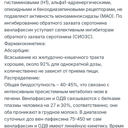
гистаминовыми (H1), альфа1-адренергическими,
опиоидными и бензодиазепиновыми рецепторами, не
подавляют активность моноаминоксидазы (МАО). По
ингибированию обратного захвата серотонина
венлафаксин уступает селективным ингибиторам
обратного захвата серотонина (СИОЗС).
Фармакокинетика:
Абсорбция:
Всасывание из желудочно-кишечного тракта
хорошее, около 92% для однократной дозы,
количественно не зависит от приема пищи.
Распределение:
Общая биодоступность – 40-45%, что связано с
интенсивным пресистемным метаболиз-мом в
печени. Венлафаксин и ОДВ связываются с белками
плазмы человека на 27 и 30%, соответственно; они
оба проникают в грудное молоко. В диапазоне
суточных доз вен-лафаксина 75-450 мг сам
венлафаксин и ОДВ имеют линейную кинетику. Время