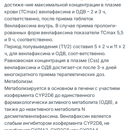
достиже-ния максимальной концентрации в плазме
крови (TCmax) венлафаксина и ОДВ – 2 и 3 ч,
соответственно, после приема таблеток
Венлафаксина внутрь. В случае приема пролонги-
рованных форм венлафаксина показатели TCmax 5,5
и 9 ч, соответственно.
Период полувыведения (T1/2) составил 5 ± 2 ч и 11 ± 2
ч, для венлафаксина и ОДВ, соот-ветственно.
Равновесная концентрация в плазме (Css) для
венлафаксина и ОДВ достигает-ся после 3-х дней
многократного приема терапевтических доз.
Метаболизм:
Метаболизируется в основном в печени с участием
изофермента CYP2D6 до единственного
фармакологически активного метаболита (ОДВ), а
также до неактивного метаболита N
десметилвенлафаксина. Венлафаксин является
слабым ингибитором изофермента CYP2D6, не
ингибирует CYP1A2, CYP2C9 или CYP3A4.