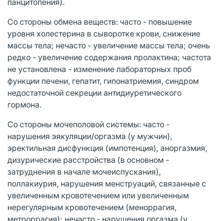
панцитопения).
Со стороны обмена веществ: часто - повышение
уровня холестерина в сыворотке крови, снижение
массы тела; нечасто - увеличение массы тела; очень
редко - увеличение содержания пролактина; частота
не установлена - изменение лабораторных проб
функции печени, гепатит, гипонатриемия, синдром
недостаточной секреции антидиуретического
гормона.
Со стороны мочеполовой системы: часто -
нарушения эякуляции/оргазма (у мужчин),
эректильная дисфункция (импотенция), аноргазмия,
дизурические расстройства (в основном -
затруднения в начале мочеиспускания),
поллакиурия, нарушения менструаций, связанные с
увеличенным кровотечением или увеличенным
нерегулярным кровотечением (меноррагия,
метроррагия); нечасто - нарушения оргазма (у