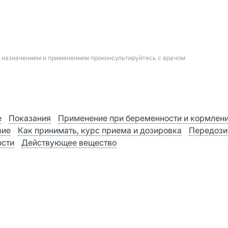
д назначением и применением проконсультируйтесь с врачом
е
Показания
Применение при беременности и кормлен
вие
Как принимать, курс приема и дозировка
Передози
ости
Действующее вещество