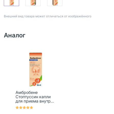
Bнешний вид товара может отличаться от изображённого
Аналог
Амбробене
Стоптуссин капли
для приема внутрь
4 мг+100 мг/мл фл-
кап 50 мл 1 шт