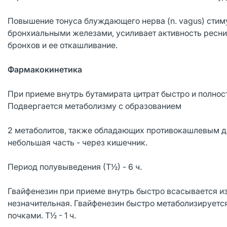
Повышение тонуса блуждающего нерва (n. vagus) стим
бронхиальными железами, усиливает активность реснит
бронхов и ее откашливание.
Фармакокинетика
При приеме внутрь бутамирата цитрат быстро и полнос
Подвергается метаболизму с образованием
2 метаболитов, также обладающих противокашлевым д
небольшая часть - через кишечник.
Период полувыведения (Т½) - 6 ч.
Гвайфенезин при приеме внутрь быстро всасывается и
незначительная. Гвайфенезин быстро метаболизируетс
почками. Т½ - 1 ч.