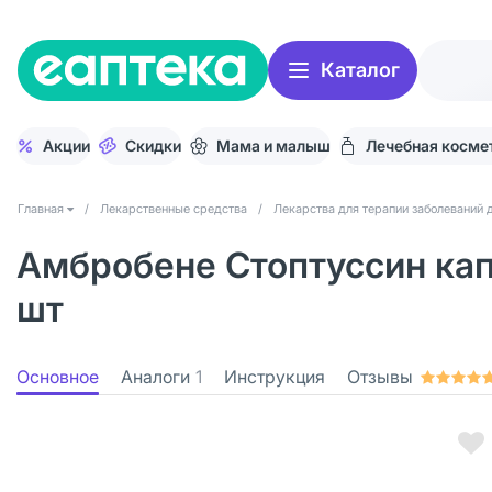
Каталог
Акции
Скидки
Мама и малыш
Лечебная косме
Главная
/
Лекарственные средства
/
Лекарства для терапии заболеваний 
Амбробене Стоптуссин капл
шт
Основное
Аналоги
1
Инструкция
Отзывы