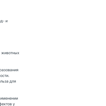
д- и
а животных
бразования
ости.
льза для
применении
фектов у