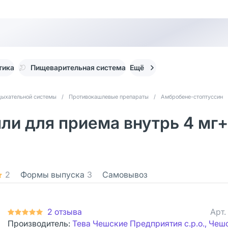
тика
Пищеварительная система
Ещё
дыхательной системы
/
Противокашлевые препараты
/
Амбробене-стоптуссин
и для приема внутрь 4 мг+1
2
Формы выпуска
3
Самовывоз
2 отзыва
Арт.
Производитель:
Тева Чешские Предприятия с.р.о., Чеш