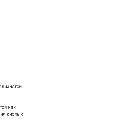
слизистой
тся как
ния кислых