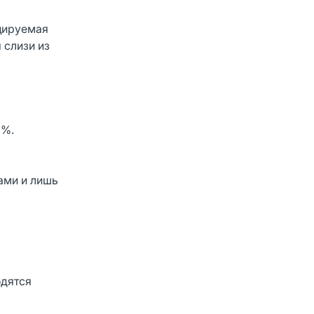
уцируемая
 слизи из
 %.
ами и лишь
одятся