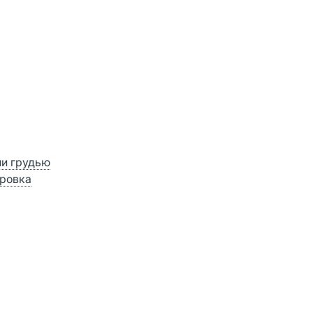
ии грудью
ровка