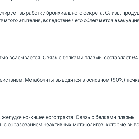
улирует выработку бронхиального секрета. Слизь, прод
чатого эпителия, вследствие чего облегчается эвакуация
тью всасывается. Связь с белками плазмы составляет 94
ействием. Метаболиты выводятся в основном (90%) почк
з желудочно-кишечного тракта. Связь с белками плазмы
я, с образованием неактивных метаболитов, которые выв