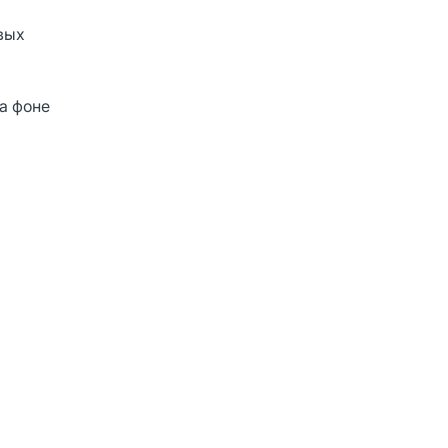
вых
а фоне