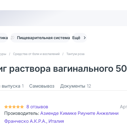
тика
Пищеварительная система
Ещё
туры
/
Средства от боли и воспалений
/
Тантум роза
г раствора вагинального 50
 выпуска
1
Самовывоз
Документы
12
8 отзывов
Ар
Производитель:
Азиенде Кимике Риуните Анжелини
Франческо А.К.Р.А., Италия