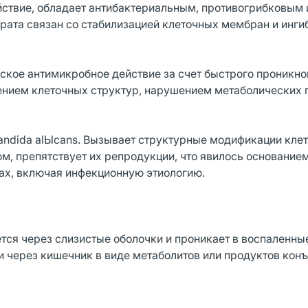
ствие, обладает антибактериальным, противогрибковым 
рата связан со стабилизацией клеточных мембран и инг
ское антимикробное действие за счет быстрого проникно
ием клеточных структур, нарушением метаболических 
ndida alЫcans. Вызывает структурные модификации кле
ом, препятствует их репродукции, что явилось основание
ах, включая инфекционную этиологию.
ся через слизистые оболочки и проникает в воспаленные
 через кишечник в виде метаболитов или продуктов кон