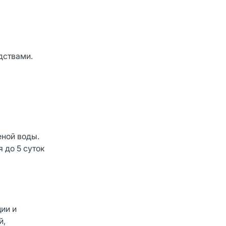
дствами.
еной воды.
 до 5 суток
ии и
й,