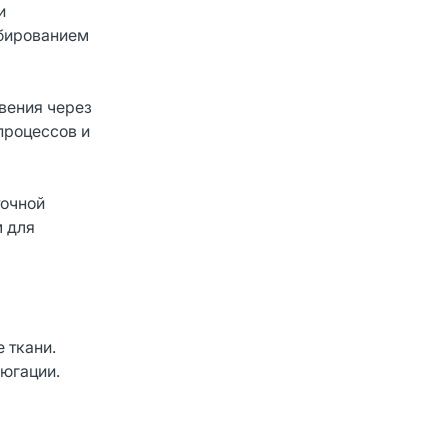
и
ибированием
вения через
процессов и
точной
м для
 ткани.
ъюгации.