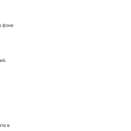
а фоне
ей.
та в