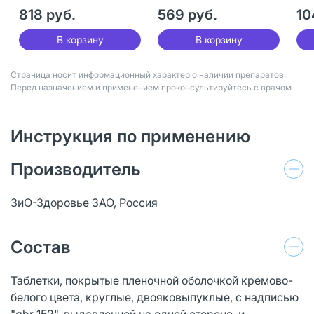
818 руб.
569 руб.
10
В корзину
В корзину
Страница носит информационный характер о наличии препаратов.
Перед назначением и применением проконсультируйтесь с врачом
Инструкция по применению
Производитель
ЗиО-Здоровье ЗАО, Россия
Состав
Таблетки, покрытые пленочной оболочкой кремово-
белого цвета, круглые, двояковыпуклые, с надписью
"gbr 152", выдавленной на одной стороне, и