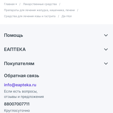
Главная
/
Лекарственные средства
/
Препараты для лечения желудка, кишечника, печени
/
Средства для лечения язвы и гастрита
/
Де-Нол
Помощь
Самовывоз из аптек
ЕАПТЕКА
Обмен и возврат
О компании
Что с моим заказом?
Покупателям
Карьера
Ответы на вопросы
Оплата
Поставщики
Обратная связь
Блог
Отзывы
Лицензия
info@eapteka.ru
Программа СберСпасибо
Реклама на сайте
Если есть вопросы,
отзывы и предложения
Политика конфиденциальности
Ваши товары на ЕАПТЕКЕ
88007007711
Пользовательское соглашение
Сотрудничество для аптек
Круглосуточно