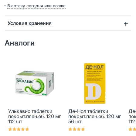
В аптеку сегодня или позже
Условия хранения
Аналоги
Улькавис таблетки
Де-Нол таблетки
Де
покрыт.плен.об. 120 мг
покрыт.плен.об. 120 мг
пок
112 шт
56 шт
112