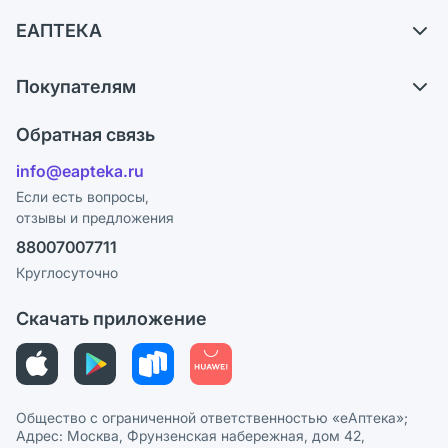
Самовывоз из аптек
ЕАПТЕКА
Обмен и возврат
О компании
Что с моим заказом?
Покупателям
Карьера
Ответы на вопросы
Оплата
Поставщики
Обратная связь
Блог
Отзывы
Лицензия
info@eapteka.ru
Программа СберСпасибо
Реклама на сайте
Если есть вопросы,
отзывы и предложения
Политика конфиденциальности
Ваши товары на ЕАПТЕКЕ
88007007711
Пользовательское соглашение
Сотрудничество для аптек
Круглосуточно
Политика рекомендаций
СМИ о нас
Скачать приложение
Этика и соответствие
Политика в отношении обработки персональных данных
Общество с ограниченной ответственностью «еАптека»;
Адрес: Москва, Фрунзенская набережная, дом 42,