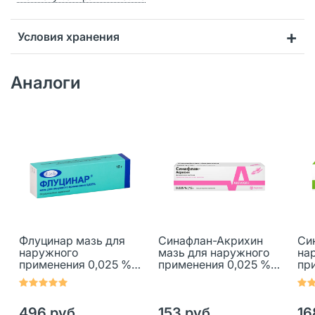
Условия хранения
Аналоги
Флуцинар мазь для
Синафлан-Акрихин
Си
наружного
мазь для наружного
на
применения 0,025 %
применения 0,025 %
пр
15 г 1 шт
15 г 1 шт
15 
496 руб.
153 руб.
16